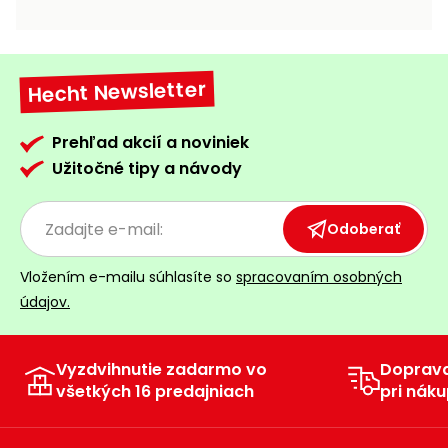
vozíky
Navijaky
Čerpadlá
a
Hecht Newsletter
Príslušenstvo
vodárne
Vysokotlakové
Prehľad akcií a noviniek
Bagre
umývačky
Užitočné tipy a návody
Zametacie
stroje
Odoberať
Snežné
Vložením e-mailu súhlasíte so
spracovaním osobných
frézy
údajov.
Odhŕňače
a lopaty
na sneh
Vyzdvihnutie zadarmo vo
Doprav
všetkých 16 predajniach
pri náku
Postrekovače
a rosiče