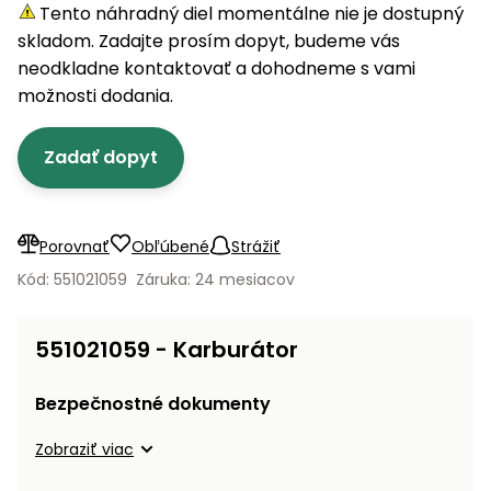
úložné
vozidlá
Ochrana
Štiepačky
Tento náhradný diel momentálne nie je dostupný
stoly
obrubníky
Vidly
boxy
rastlín
Náhradné
dreva
skladom. Zadajte prosím dopyt, budeme vás
Príslušenstvo
Seniorské
nože
Vibračné
Tieniace
neodkladne kontaktovať a dohodneme s vami
vozíky
Záhradné
Drviče
dosky
textílie
možnosti dodania.
koše
vetiev
Prilby
Odpudzovače
Transportéry
Zadať dopyt
Krhly
a pasce
Špalíkovače
Rezačky
Doplnky
Fukáre a
na
vysávače
Porovnať
Obľúbené
Strážiť
betón
na lístie
Kód: 551021059
Záruka: 24 mesiacov
Meracie
Záhradné
prístroje
vozíky
551021059 - Karburátor
Nabíjačky
autobatérií
Fúriky
Bezpečnostné dokumenty
Vykurovanie
Zobraziť viac
Rozmetadlá
a posypové