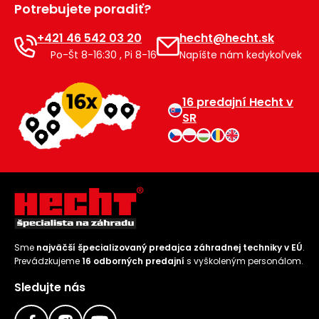
Potrebujete poradiť?
Príslušenstvo
+421 46 542 03 20
hecht@hecht.sk
Po-Št 8-16:30 , Pi 8-16
Napíšte nám kedykoľvek
16 predajní Hecht v
SR
Sme
najväčší špecializovaný predajca záhradnej techniky v EÚ
.
Prevádzkujeme
16 odborných predajní
s vyškoleným personálom.
Sledujte nás