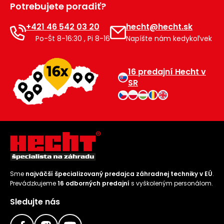
Potrebujete poradiť?
Príslušenstvo
+421 46 542 03 20
hecht@hecht.sk
Po-Št 8-16:30 , Pi 8-16
Napíšte nám kedykoľvek
16 predajní Hecht v
SR
Sme
najväčší špecializovaný predajca záhradnej techniky v EÚ
.
Prevádzkujeme
16 odborných predajní
s vyškoleným personálom.
Sledujte nás