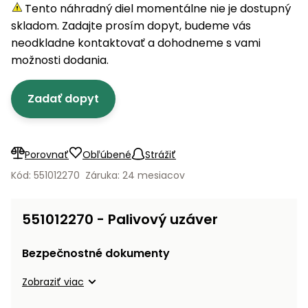
úložné
vozidlá
Ochrana
Štiepačky
Tento náhradný diel momentálne nie je dostupný
stoly
obrubníky
Vidly
boxy
rastlín
Náhradné
dreva
skladom. Zadajte prosím dopyt, budeme vás
Príslušenstvo
Seniorské
nože
Vibračné
Tieniace
neodkladne kontaktovať a dohodneme s vami
vozíky
Záhradné
Drviče
dosky
textílie
možnosti dodania.
koše
vetiev
Prilby
Odpudzovače
Transportéry
Zadať dopyt
Krhly
a pasce
Špalíkovače
Rezačky
Doplnky
Fukáre a
na
vysávače
Porovnať
Obľúbené
Strážiť
betón
na lístie
Kód: 551012270
Záruka: 24 mesiacov
Meracie
Záhradné
prístroje
vozíky
551012270 - Palivový uzáver
Nabíjačky
autobatérií
Fúriky
Bezpečnostné dokumenty
Vykurovanie
Zobraziť viac
Rozmetadlá
a posypové