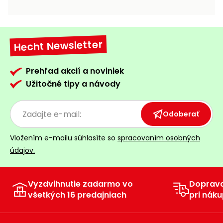
vozíky
Navijaky
Čerpadlá
a
Hecht Newsletter
Príslušenstvo
vodárne
Vysokotlakové
Prehľad akcií a noviniek
Bagre
umývačky
Užitočné tipy a návody
Zametacie
stroje
Odoberať
Snežné
Vložením e-mailu súhlasíte so
spracovaním osobných
frézy
údajov.
Odhŕňače
a lopaty
na sneh
Vyzdvihnutie zadarmo vo
Doprav
všetkých 16 predajniach
pri náku
Postrekovače
a rosiče