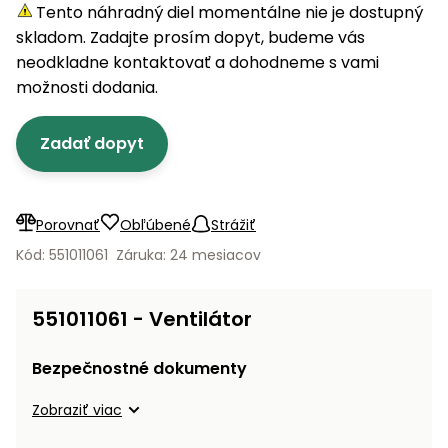
úložné
vozidlá
Ochrana
Štiepačky
Tento náhradný diel momentálne nie je dostupný
stoly
obrubníky
Vidly
boxy
rastlín
Náhradné
dreva
skladom. Zadajte prosím dopyt, budeme vás
Príslušenstvo
Seniorské
nože
Vibračné
Tieniace
neodkladne kontaktovať a dohodneme s vami
vozíky
Záhradné
Drviče
dosky
textílie
možnosti dodania.
koše
vetiev
Prilby
Odpudzovače
Transportéry
Zadať dopyt
Krhly
a pasce
Špalíkovače
Rezačky
Doplnky
Fukáre a
na
vysávače
Porovnať
Obľúbené
Strážiť
betón
na lístie
Kód: 551011061
Záruka: 24 mesiacov
Meracie
Záhradné
prístroje
vozíky
551011061 - Ventilátor
Nabíjačky
autobatérií
Fúriky
Bezpečnostné dokumenty
Vykurovanie
Zobraziť viac
Rozmetadlá
a posypové