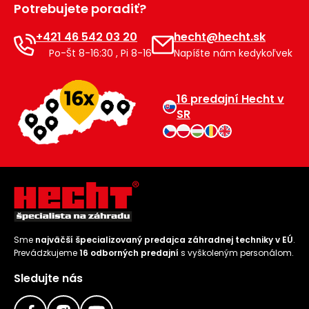
Potrebujete poradiť?
Príslušenstvo
+421 46 542 03 20
hecht@hecht.sk
Po-Št 8-16:30 , Pi 8-16
Napíšte nám kedykoľvek
16 predajní Hecht v
SR
Sme
najväčší špecializovaný predajca záhradnej techniky v EÚ
.
Prevádzkujeme
16 odborných predajní
s vyškoleným personálom.
Sledujte nás