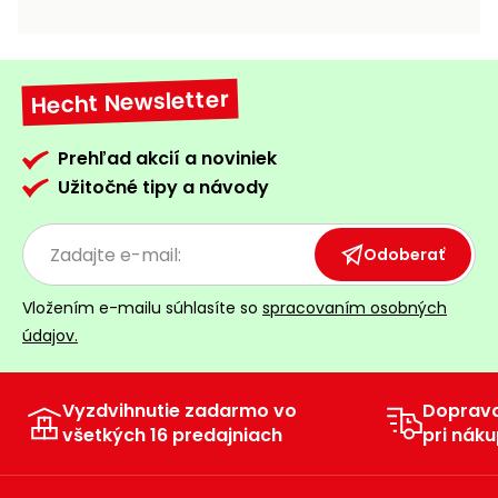
vozíky
Navijaky
Čerpadlá
a
Hecht Newsletter
Príslušenstvo
vodárne
Vysokotlakové
Prehľad akcií a noviniek
Bagre
umývačky
Užitočné tipy a návody
Zametacie
stroje
Odoberať
Snežné
Vložením e-mailu súhlasíte so
spracovaním osobných
frézy
údajov.
Odhŕňače
a lopaty
na sneh
Vyzdvihnutie zadarmo vo
Doprav
všetkých 16 predajniach
pri náku
Postrekovače
a rosiče