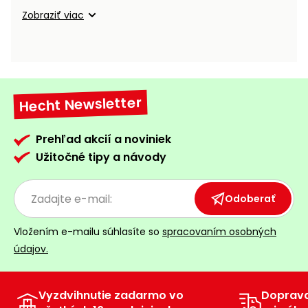
vozíky
Navijaky
Zobraziť viac
Čerpadlá
a
Príslušenstvo
vodárne
Vysokotlakové
Hecht Newsletter
Bagre
umývačky
Zametacie
Prehľad akcií a noviniek
stroje
Užitočné tipy a návody
Snežné
frézy
Odoberať
Odhŕňače
Vložením e-mailu súhlasíte so
spracovaním osobných
a lopaty
údajov.
na sneh
Postrekovače
a rosiče
Vyzdvihnutie zadarmo vo
Doprav