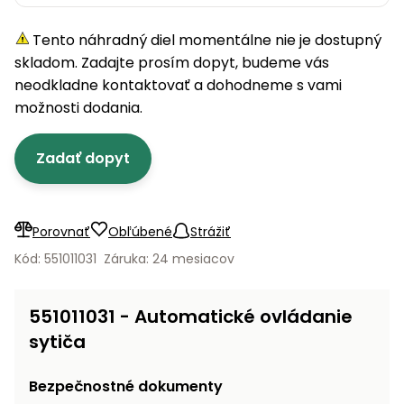
úložné
vozidlá
Ochrana
Štiepačky
stoly
obrubníky
Vidly
boxy
rastlín
Náhradné
dreva
Tento náhradný diel momentálne nie je dostupný
Príslušenstvo
Seniorské
nože
Vibračné
Tieniace
vozíky
skladom. Zadajte prosím dopyt, budeme vás
Záhradné
Drviče
dosky
textílie
koše
neodkladne kontaktovať a dohodneme s vami
vetiev
možnosti dodania.
Prilby
Odpudzovače
Transportéry
Krhly
a pasce
Špalíkovače
Zadať dopyt
Rezačky
Doplnky
Fukáre a
na
vysávače
betón
na lístie
Porovnať
Obľúbené
Strážiť
Meracie
Záhradné
Kód: 551011031
Záruka: 24 mesiacov
prístroje
vozíky
Nabíjačky
551011031 - Automatické ovládanie
autobatérií
Fúriky
sytiča
Vykurovanie
Rozmetadlá
Bezpečnostné dokumenty
a posypové