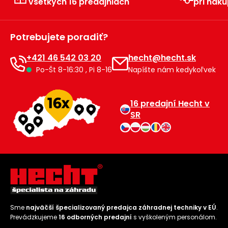
všetkých 16 predajniach
pri náku
Príslušenstvo
Potrebujete poradiť?
+421 46 542 03 20
hecht@hecht.sk
Po-Št 8-16:30 , Pi 8-16
Napíšte nám kedykoľvek
16 predajní Hecht v
SR
Sme
najväčší špecializovaný predajca záhradnej techniky v EÚ
.
Prevádzkujeme
16 odborných predajní
s vyškoleným personálom.