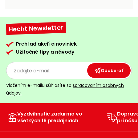
vozíky
Navijaky
Čerpadlá
a
Hecht Newsletter
Príslušenstvo
vodárne
Vysokotlakové
Prehľad akcií a noviniek
Bagre
umývačky
Užitočné tipy a návody
Zametacie
stroje
Odoberať
Snežné
Vložením e-mailu súhlasíte so
spracovaním osobných
frézy
údajov.
Odhŕňače
a lopaty
na sneh
Vyzdvihnutie zadarmo vo
Doprav
všetkých 16 predajniach
pri náku
Postrekovače
a rosiče