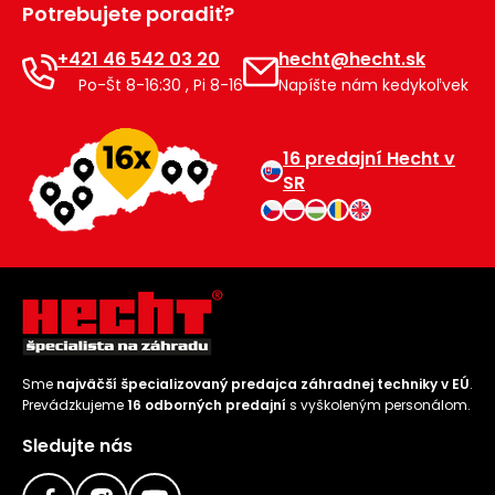
Potrebujete poradiť?
Príslušenstvo
+421 46 542 03 20
hecht@hecht.sk
Po-Št 8-16:30 , Pi 8-16
Napíšte nám kedykoľvek
16 predajní Hecht v
SR
Sme
najväčší špecializovaný predajca záhradnej techniky v EÚ
.
Prevádzkujeme
16 odborných predajní
s vyškoleným personálom.
Sledujte nás