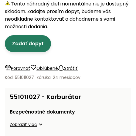
úložné
vozidlá
Ochrana
Štiepačky
Tento náhradný diel momentálne nie je dostupný
stoly
obrubníky
Vidly
boxy
rastlín
Náhradné
dreva
skladom. Zadajte prosím dopyt, budeme vás
Príslušenstvo
Seniorské
nože
Vibračné
Tieniace
neodkladne kontaktovať a dohodneme s vami
vozíky
Záhradné
Drviče
dosky
textílie
možnosti dodania.
koše
vetiev
Prilby
Odpudzovače
Transportéry
Zadať dopyt
Krhly
a pasce
Špalíkovače
Rezačky
Doplnky
Fukáre a
na
vysávače
Porovnať
Obľúbené
Strážiť
betón
na lístie
Kód: 551011027
Záruka: 24 mesiacov
Meracie
Záhradné
prístroje
vozíky
551011027 - Karburátor
Nabíjačky
autobatérií
Fúriky
Bezpečnostné dokumenty
Vykurovanie
Zobraziť viac
Rozmetadlá
a posypové