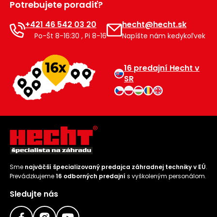
Potrebujete poradiť?
Príslušenstvo
+421 46 542 03 20
hecht@hecht.sk
Po-Št 8-16:30 , Pi 8-16
Napíšte nám kedykoľvek
16 predajní Hecht v
SR
Sme
najväčší špecializovaný predajca záhradnej techniky v EÚ
.
Prevádzkujeme
16 odborných predajní
s vyškoleným personálom.
Sledujte nás