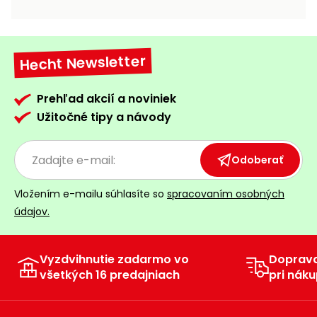
vozíky
Navijaky
Čerpadlá
a
Hecht Newsletter
Príslušenstvo
vodárne
Vysokotlakové
Prehľad akcií a noviniek
Bagre
umývačky
Užitočné tipy a návody
Zametacie
stroje
Odoberať
Snežné
Vložením e-mailu súhlasíte so
spracovaním osobných
frézy
údajov.
Odhŕňače
a lopaty
na sneh
Vyzdvihnutie zadarmo vo
Doprav
všetkých 16 predajniach
pri náku
Postrekovače
a rosiče