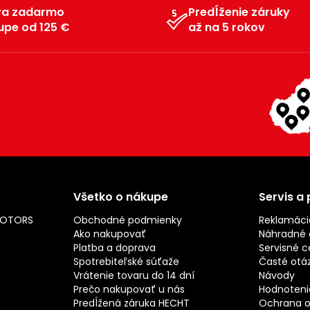
va zadarmo
Predĺženie záruky
upe od 125 €
až na 5 rokov
Všetko o nákupe
Servis a
MOTORS
Obchodné podmienky
Reklamáci
Ako nakupovať
Náhradné d
Platba a doprava
Servisné c
Spotrebiteľské súťaže
Časté otá
Vrátenie tovaru do 14 dní
Návody
Prečo nakupovať u nás
Hodnotenie
Predĺžená záruka HECHT
Ochrana o