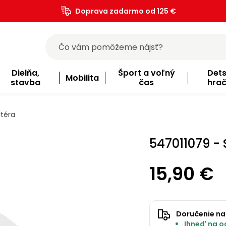
Doprava zadarmo od 125 €
)
Dielňa,
Šport a voľný
Det
Mobilita
stavba
čas
hra
rtéra
547011079 - 
15,90 €
Doručenie na
Ihneď na od