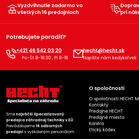
Vyzdvihnutie zadarmo vo
Dopra
všetkých 16 predajniach
pri nák
Potrebujete poradiť?
+421 46 542 03 20
hecht@hecht.sk
Po-Št 8-16:30 , Pi 8-16
Napíšte nám kedykoľvek
O spoločnosti
O spoločnosti HECHT 
Kontakty
Predajne HECHT
Sme
najväčší špecializovaný
Predajné miesta
predajca záhradnej techniky v EÚ
.
Kariéra
Prevádzkujeme
16 odborných
Etický kódex
predajní
s vyškoleným personálom.