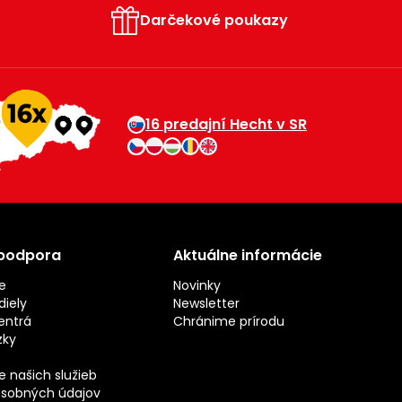
Darčekové poukazy
16 predajní Hecht v SR
 podpora
Aktuálne informácie
e
Novinky
iely
Newsletter
entrá
Chránime prírodu
zky
 našich služieb
sobných údajov