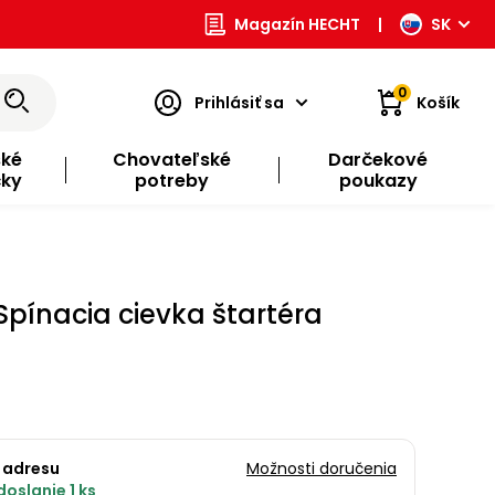
Magazín HECHT
|
SK
0
Prihlásiť sa
Košík
ské
Chovateľské
Darčekové
čky
potreby
poukazy
Spínacia cievka štartéra
 adresu
Možnosti doručenia
oslanie 1 ks