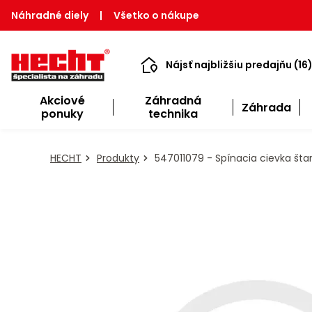
Náhradné diely
|
Všetko o nákupe
Nájsť najbližšiu predajňu (16
Akciové
Záhradná
Záhrada
ponuky
technika
HECHT
Produkty
547011079 - Spínacia cievka šta