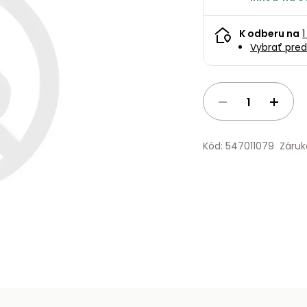
K odberu na
1
Vybrať pred
Kód: 547011079
Záruk