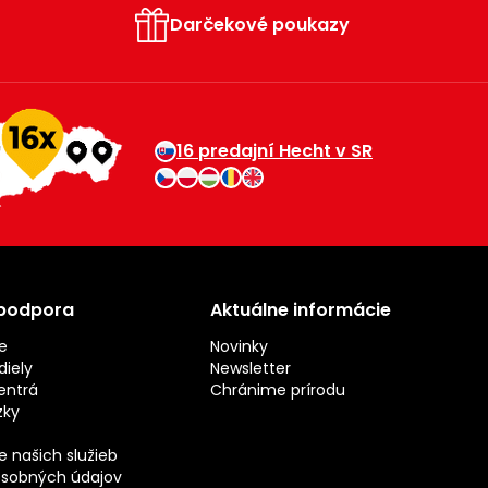
Darčekové poukazy
16 predajní Hecht v SR
 podpora
Aktuálne informácie
e
Novinky
iely
Newsletter
entrá
Chránime prírodu
zky
 našich služieb
sobných údajov