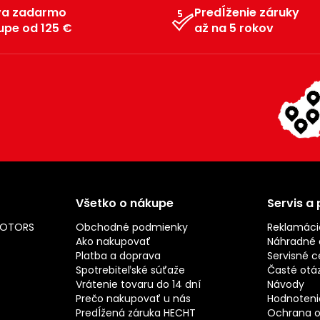
va zadarmo
Predĺženie záruky
upe od 125 €
až na 5 rokov
Všetko o nákupe
Servis a
MOTORS
Obchodné podmienky
Reklamáci
Ako nakupovať
Náhradné d
Platba a doprava
Servisné c
Spotrebiteľské súťaže
Časté otá
Vrátenie tovaru do 14 dní
Návody
Prečo nakupovať u nás
Hodnotenie
Predĺžená záruka HECHT
Ochrana o