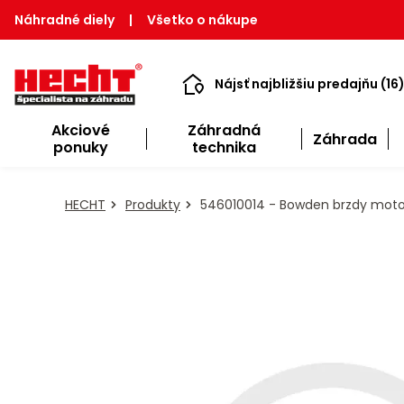
Náhradné diely
|
Všetko o nákupe
Nájsť najbližšiu predajňu (16
Akciové
Záhradná
Záhrada
ponuky
technika
HECHT
Produkty
546010014 - Bowden brzdy mot