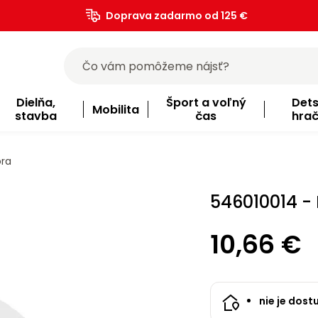
Doprava zadarmo od 125 €
)
Dielňa,
Šport a voľný
Det
Mobilita
stavba
čas
hra
ora
546010014 -
10,66 €
nie je dost