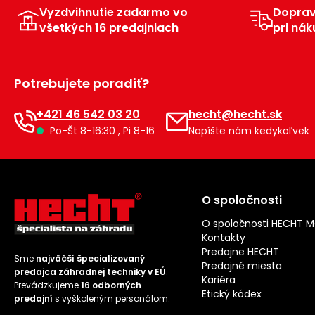
Vyzdvihnutie zadarmo vo
Dopra
všetkých 16 predajniach
pri nák
Potrebujete poradiť?
+421 46 542 03 20
hecht@hecht.sk
Po-Št 8-16:30 , Pi 8-16
Napíšte nám kedykoľvek
O spoločnosti
O spoločnosti HECHT 
Kontakty
Predajne HECHT
Sme
najväčší špecializovaný
Predajné miesta
predajca záhradnej techniky v EÚ
.
Kariéra
Prevádzkujeme
16 odborných
Etický kódex
predajní
s vyškoleným personálom.