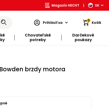
Magazín HECHT
|
SK
0
Prihlásiť sa
Košík
ské
Chovateľské
Darčekové
čky
potreby
poukazy
 Bowden brzdy motora
upné