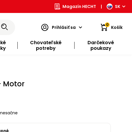
Magazín HECHT
|
SK
0
Prihlásiť sa
Košík
ské
Chovateľské
Darčekové
čky
potreby
poukazy
- Motor
mesačne
upné