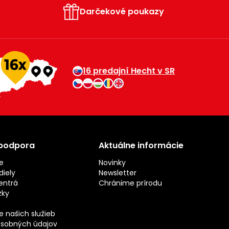
Darčekové poukazy
16 predajní Hecht v SR
 podpora
Aktuálne informácie
e
Novinky
iely
Newsletter
entrá
Chránime prírodu
zky
 našich služieb
sobných údajov