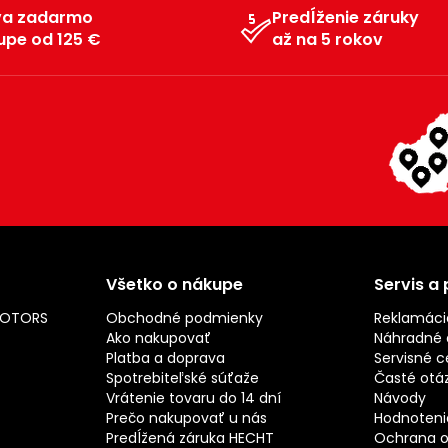
va zadarmo
Predĺženie záruky
upe od 125 €
až na 5 rokov
Všetko o nákupe
Servis a
MOTORS
Obchodné podmienky
Reklamáci
Ako nakupovať
Náhradné d
Platba a doprava
Servisné c
Spotrebiteľské súťaže
Časté otá
Vrátenie tovaru do 14 dní
Návody
Prečo nakupovať u nás
Hodnotenie
Predĺžená záruka HECHT
Ochrana o