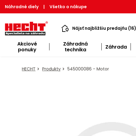
Náhradné diely
|
Všetko o nákupe
Nájsť najbližšiu predajňu (16
Akciové
Záhradná
Záhrada
ponuky
technika
HECHT
Produkty
545000086 - Motor