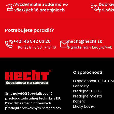
Vyzdvihnutie zadarmo vo
Dopra
všetkých 16 predajniach
pri nák
Potrebujete poradiť?
+421 46 542 03 20
hecht@hecht.sk
Po-Št 8-16:30 , Pi 8-16
Napíšte nám kedykoľvek
O spoločnosti
O spoločnosti HECHT 
Kontakty
Predajne HECHT
Sme
najväčší špecializovaný
Predajné miesta
predajca záhradnej techniky v EÚ
.
Kariéra
Prevádzkujeme
16 odborných
Etický kódex
predajní
s vyškoleným personálom.