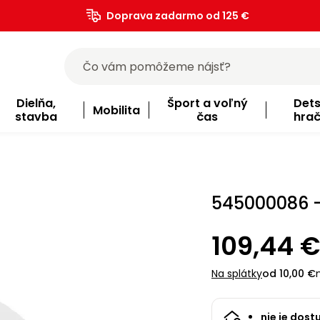
Doprava zadarmo od 125 €
)
Dielňa,
Šport a voľný
Det
Mobilita
stavba
čas
hra
545000086 
109,44 €
Na splátky
od 10,00 €
nie je dost