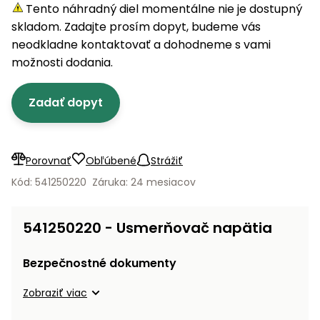
úložné
vozidlá
Ochrana
Štiepačky
Tento náhradný diel momentálne nie je dostupný
stoly
obrubníky
Vidly
boxy
rastlín
Náhradné
dreva
skladom. Zadajte prosím dopyt, budeme vás
Príslušenstvo
Seniorské
nože
Vibračné
Tieniace
neodkladne kontaktovať a dohodneme s vami
vozíky
Záhradné
Drviče
dosky
textílie
možnosti dodania.
koše
vetiev
Prilby
Odpudzovače
Transportéry
Zadať dopyt
Krhly
a pasce
Špalíkovače
Rezačky
Doplnky
Fukáre a
na
vysávače
Porovnať
Obľúbené
Strážiť
betón
na lístie
Kód: 541250220
Záruka: 24 mesiacov
Meracie
Záhradné
prístroje
vozíky
541250220 - Usmerňovač napätia
Nabíjačky
autobatérií
Fúriky
Bezpečnostné dokumenty
Vykurovanie
Zobraziť viac
Rozmetadlá
a posypové