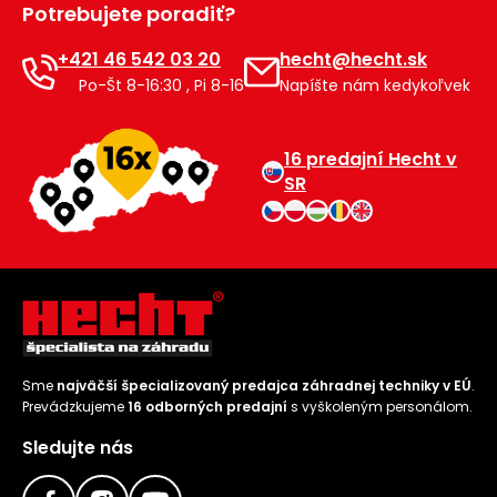
Potrebujete poradiť?
Príslušenstvo
+421 46 542 03 20
hecht@hecht.sk
Po-Št 8-16:30 , Pi 8-16
Napíšte nám kedykoľvek
16 predajní Hecht v
SR
Sme
najväčší špecializovaný predajca záhradnej techniky v EÚ
.
Prevádzkujeme
16 odborných predajní
s vyškoleným personálom.
Sledujte nás