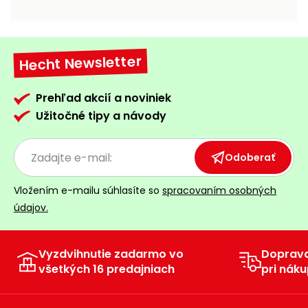
vozíky
Navijaky
Čerpadlá
a
Hecht Newsletter
Príslušenstvo
vodárne
Vysokotlakové
Prehľad akcií a noviniek
Bagre
umývačky
Užitočné tipy a návody
Zametacie
stroje
Odoberať
Snežné
Vložením e-mailu súhlasíte so
spracovaním osobných
frézy
údajov.
Odhŕňače
a lopaty
na sneh
Vyzdvihnutie zadarmo vo
Doprav
všetkých 16 predajniach
pri náku
Postrekovače
a rosiče