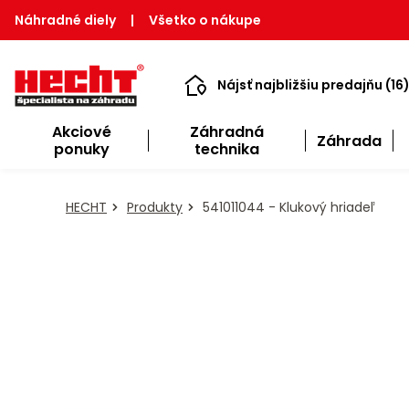
Náhradné diely
|
Všetko o nákupe
Nájsť najbližšiu predajňu (16
Akciové
Záhradná
Záhrada
ponuky
technika
HECHT
Produkty
541011044 - Klukový hriadeľ