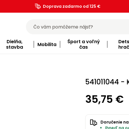
Doprava zadarmo od 125 €
)
Dielňa,
Šport a voľný
Det
Mobilita
stavba
čas
hra
541011044 - 
35,75 €
Doručenie na
Ihneď na od