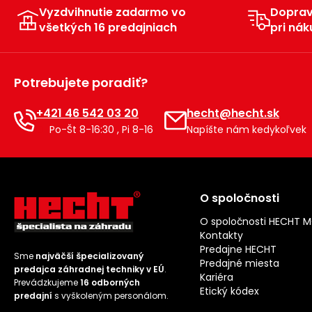
Vyzdvihnutie zadarmo vo
Dopra
všetkých 16 predajniach
pri nák
Potrebujete poradiť?
+421 46 542 03 20
hecht@hecht.sk
Po-Št 8-16:30 , Pi 8-16
Napíšte nám kedykoľvek
O spoločnosti
O spoločnosti HECHT 
Kontakty
Predajne HECHT
Sme
najväčší špecializovaný
Predajné miesta
predajca záhradnej techniky v EÚ
.
Kariéra
Prevádzkujeme
16 odborných
Etický kódex
predajní
s vyškoleným personálom.