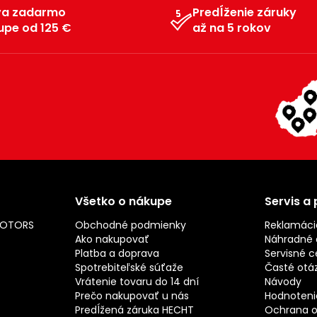
va zadarmo
Predĺženie záruky
upe od 125 €
až na 5 rokov
Všetko o nákupe
Servis a
MOTORS
Obchodné podmienky
Reklamáci
Ako nakupovať
Náhradné d
Platba a doprava
Servisné c
Spotrebiteľské súťaže
Časté otá
Vrátenie tovaru do 14 dní
Návody
Prečo nakupovať u nás
Hodnotenie
Predĺžená záruka HECHT
Ochrana o