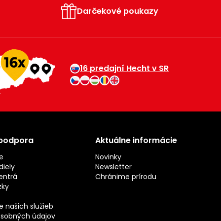
Darčekové poukazy
16 predajní Hecht v SR
 podpora
Aktuálne informácie
e
Novinky
iely
Newsletter
entrá
Chránime prírodu
zky
 našich služieb
sobných údajov