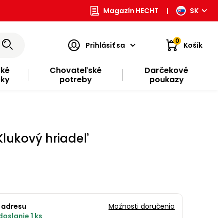
Magazín HECHT
|
SK
0
Prihlásiť sa
Košík
ské
Chovateľské
Darčekové
čky
potreby
poukazy
Klukový hriadeľ
 adresu
Možnosti doručenia
oslanie 1 ks