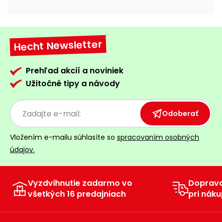
vozíky
Navijaky
Čerpadlá
a
Hecht Newsletter
Príslušenstvo
vodárne
Vysokotlakové
Prehľad akcií a noviniek
Bagre
umývačky
Užitočné tipy a návody
Zametacie
stroje
Odoberať
Snežné
Vložením e-mailu súhlasíte so
spracovaním osobných
frézy
údajov.
Odhŕňače
a lopaty
na sneh
Vyzdvihnutie zadarmo vo
Doprav
všetkých 16 predajniach
pri náku
Postrekovače
a rosiče