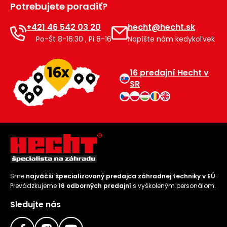
Potrebujete poradiť?
Príslušenstvo
+421 46 542 03 20
hecht@hecht.sk
Po-Št 8-16:30 , Pi 8-16
Napíšte nám kedykoľvek
16 predajní Hecht v
SR
Sme
najväčší špecializovaný predajca záhradnej techniky v EÚ
.
Prevádzkujeme
16 odborných predajní
s vyškoleným personálom.
Sledujte nás