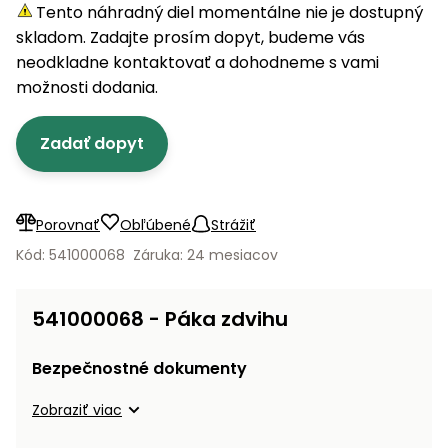
úložné
vozidlá
Ochrana
Štiepačky
Tento náhradný diel momentálne nie je dostupný
stoly
obrubníky
Vidly
boxy
rastlín
Náhradné
dreva
skladom. Zadajte prosím dopyt, budeme vás
Príslušenstvo
Seniorské
nože
Vibračné
Tieniace
neodkladne kontaktovať a dohodneme s vami
vozíky
Záhradné
Drviče
dosky
textílie
možnosti dodania.
koše
vetiev
Prilby
Odpudzovače
Transportéry
Zadať dopyt
Krhly
a pasce
Špalíkovače
Rezačky
Doplnky
Fukáre a
na
vysávače
Porovnať
Obľúbené
Strážiť
betón
na lístie
Kód: 541000068
Záruka: 24 mesiacov
Meracie
Záhradné
prístroje
vozíky
541000068 - Páka zdvihu
Nabíjačky
autobatérií
Fúriky
Bezpečnostné dokumenty
Vykurovanie
Zobraziť viac
Rozmetadlá
a posypové