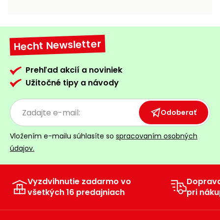
vozíky
Navijaky
Čerpadlá
a
Hecht Newsletter
Príslušenstvo
vodárne
Vysokotlakové
Prehľad akcií a noviniek
Bagre
umývačky
Užitočné tipy a návody
Zametacie
stroje
Odoberať
Snežné
Vložením e-mailu súhlasíte so
spracovaním osobných
frézy
údajov.
Odhŕňače
a lopaty
na sneh
Vyzdvihnutie zadarmo vo
Doprav
všetkých 16 predajniach
pri náku
Postrekovače
a rosiče