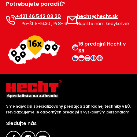
Potrebujete poradiť?
Príslušenstvo
+421 46 542 03 20
hecht@hecht.sk
Po-Št 8-16:30 , Pi 8-16
Napíšte nám kedykoľvek
16 predajní Hecht v
SR
Sme
najväčší špecializovaný predajca záhradnej techniky v EÚ
.
Prevádzkujeme
16 odborných predajní
s vyškoleným personálom.
Sledujte nás