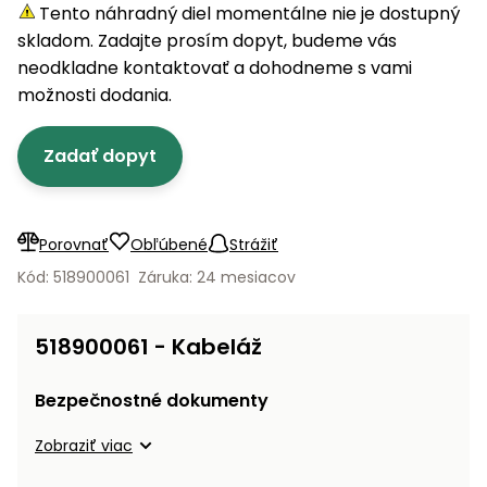
úložné
vozidlá
Ochrana
Štiepačky
Tento náhradný diel momentálne nie je dostupný
stoly
obrubníky
Vidly
boxy
rastlín
Náhradné
dreva
skladom. Zadajte prosím dopyt, budeme vás
Príslušenstvo
Seniorské
nože
Vibračné
Tieniace
neodkladne kontaktovať a dohodneme s vami
vozíky
Záhradné
Drviče
dosky
textílie
možnosti dodania.
koše
vetiev
Prilby
Odpudzovače
Transportéry
Zadať dopyt
Krhly
a pasce
Špalíkovače
Rezačky
Doplnky
Fukáre a
na
vysávače
Porovnať
Obľúbené
Strážiť
betón
na lístie
Kód: 518900061
Záruka: 24 mesiacov
Meracie
Záhradné
prístroje
vozíky
518900061 - Kabeláž
Nabíjačky
autobatérií
Fúriky
Bezpečnostné dokumenty
Vykurovanie
Zobraziť viac
Rozmetadlá
a posypové