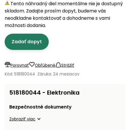
úložné
vozidlá
Ochrana
Štiepačky
Tento náhradný diel momentálne nie je dostupný
stoly
obrubníky
Vidly
boxy
rastlín
Náhradné
dreva
skladom. Zadajte prosím dopyt, budeme vás
Príslušenstvo
Seniorské
nože
Vibračné
Tieniace
neodkladne kontaktovať a dohodneme s vami
vozíky
Záhradné
Drviče
dosky
textílie
možnosti dodania.
koše
vetiev
Prilby
Odpudzovače
Transportéry
Zadať dopyt
Krhly
a pasce
Špalíkovače
Rezačky
Doplnky
Fukáre a
na
vysávače
Porovnať
Obľúbené
Strážiť
betón
na lístie
Kód: 518180044
Záruka: 24 mesiacov
Meracie
Záhradné
prístroje
vozíky
518180044 - Elektronika
Nabíjačky
autobatérií
Fúriky
Bezpečnostné dokumenty
Vykurovanie
Zobraziť viac
Rozmetadlá
a posypové