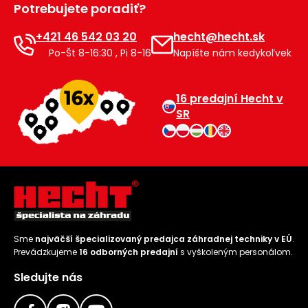
Potrebujete poradiť?
Príslušenstvo
+421 46 542 03 20
hecht@hecht.sk
Po-Št 8-16:30 , Pi 8-16
Napíšte nám kedykoľvek
16 predajní Hecht v
SR
Sme
najväčší špecializovaný predajca záhradnej techniky v EÚ
.
Prevádzkujeme
16 odborných predajní
s vyškoleným personálom.
Sledujte nás