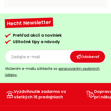
vozíky
Navijaky
Čerpadlá
a
Hecht Newsletter
Príslušenstvo
vodárne
Vysokotlakové
Prehľad akcií a noviniek
Bagre
umývačky
Užitočné tipy a návody
Zametacie
stroje
Odoberať
Snežné
Vložením e-mailu súhlasíte so
spracovaním osobných
frézy
údajov.
Odhŕňače
a lopaty
na sneh
Vyzdvihnutie zadarmo vo
Doprav
všetkých 16 predajniach
pri náku
Postrekovače
a rosiče