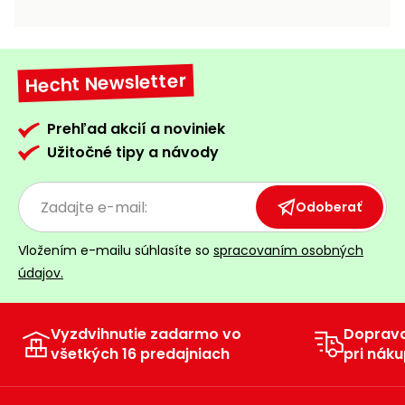
vozíky
Navijaky
Čerpadlá
a
Hecht Newsletter
Príslušenstvo
vodárne
Vysokotlakové
Prehľad akcií a noviniek
Bagre
umývačky
Užitočné tipy a návody
Zametacie
stroje
Odoberať
Snežné
Vložením e-mailu súhlasíte so
spracovaním osobných
frézy
údajov.
Odhŕňače
a lopaty
na sneh
Vyzdvihnutie zadarmo vo
Doprav
všetkých 16 predajniach
pri náku
Postrekovače
a rosiče