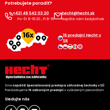
Potrebujete poradiť?
Príslušenstvo
+421 46 542 03 20
hecht@hecht.sk
Po-Št 8-16:30 , Pi 8-16
Napíšte nám kedykoľvek
16 predajní Hecht v
SR
Sme
najväčší špecializovaný predajca záhradnej techniky v EÚ
.
Prevádzkujeme
16 odborných predajní
s vyškoleným personálom.
Sledujte nás