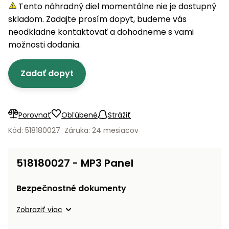
úložné
vozidlá
Ochrana
Štiepačky
Tento náhradný diel momentálne nie je dostupný
stoly
obrubníky
Vidly
boxy
rastlín
Náhradné
dreva
skladom. Zadajte prosím dopyt, budeme vás
Príslušenstvo
Seniorské
nože
Vibračné
Tieniace
neodkladne kontaktovať a dohodneme s vami
vozíky
Záhradné
Drviče
dosky
textílie
možnosti dodania.
koše
vetiev
Prilby
Odpudzovače
Transportéry
Zadať dopyt
Krhly
a pasce
Špalíkovače
Rezačky
Doplnky
Fukáre a
na
vysávače
Porovnať
Obľúbené
Strážiť
betón
na lístie
Kód: 518180027
Záruka: 24 mesiacov
Meracie
Záhradné
prístroje
vozíky
518180027 - MP3 Panel
Nabíjačky
autobatérií
Fúriky
Bezpečnostné dokumenty
Vykurovanie
Zobraziť viac
Rozmetadlá
a posypové