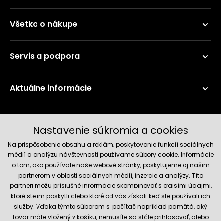
Všetko o nákupe
Servis a podpora
Aktuálne informácie
Doručenie a platobné metódy
Nastavenie súkromia a cookies
Na prispôsobenie obsahu a reklám, poskytovanie funkcií sociálnych
médií a analýzu návštevnosti používame súbory cookie. Informácie
o tom, ako používate naše webové stránky, poskytujeme aj našim
partnerom v oblasti sociálnych médií, inzercie a analýzy. Títo
partneri môžu príslušné informácie skombinovať s ďalšími údajmi,
ktoré ste im poskytli alebo ktoré od vás získali, keď ste používali ich
služby. Vďaka týmto súborom si počítač napríklad pamätá, aký
Spoľahlivý obchod
tovar máte vložený v košíku, nemusíte sa stále prihlasovať, alebo