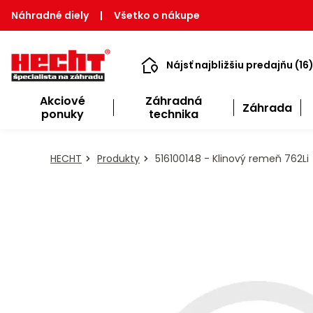
Náhradné diely
|
Všetko o nákupe
Nájsť najbližšiu predajňu (16
Akciové
Záhradná
Záhrada
ponuky
technika
HECHT
Produkty
516100148 - Klinový remeň 762Li