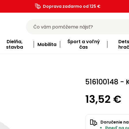
Doprava zadarmo od 125 €
)
Dielňa,
Šport a voľný
Det
Mobilita
stavba
čas
hra
516100148 - 
13,52 €
Doručenie na
Ihneď na od