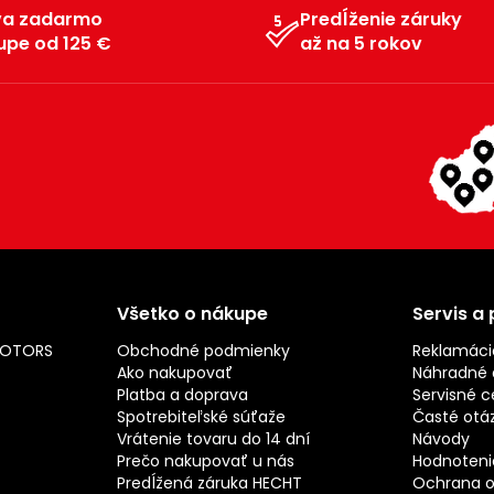
va zadarmo
Predĺženie záruky
upe od 125 €
až na 5 rokov
Všetko o nákupe
Servis a
MOTORS
Obchodné podmienky
Reklamáci
Ako nakupovať
Náhradné d
Platba a doprava
Servisné c
Spotrebiteľské súťaže
Časté otá
Vrátenie tovaru do 14 dní
Návody
Prečo nakupovať u nás
Hodnotenie
Predĺžená záruka HECHT
Ochrana o