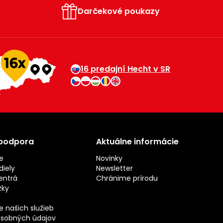
Darčekové poukazy
16 predajní Hecht v SR
 podpora
Aktuálne informácie
e
Novinky
iely
Newsletter
entrá
Chránime prírodu
zky
 našich služieb
sobných údajov