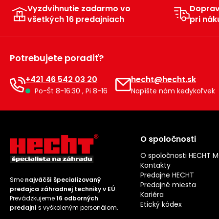
Vyzdvihnutie zadarmo vo
Dopra
všetkých 16 predajniach
pri nák
Potrebujete poradiť?
+421 46 542 03 20
hecht@hecht.sk
Po-Št 8-16:30 , Pi 8-16
Napíšte nám kedykoľvek
O spoločnosti
O spoločnosti HECHT 
Kontakty
Predajne HECHT
Sme
najväčší špecializovaný
Predajné miesta
predajca záhradnej techniky v EÚ
.
Kariéra
Prevádzkujeme
16 odborných
Etický kódex
predajní
s vyškoleným personálom.