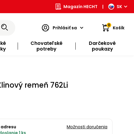
Magazín HECHT
|
SK
0
Prihlásiť sa
Košík
ské
Chovateľské
Darčekové
čky
potreby
poukazy
Klinový remeň 762Li
 adresu
Možnosti doručenia
oslanie 1 ks