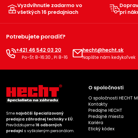
Vyzdvihnutie zadarmo vo
Dopra
všetkých 16 predajniach
pri nák
Potrebujete poradiť?
+421 46 542 03 20
hecht@hecht.sk
Po-Št 8-16:30 , Pi 8-16
Napíšte nám kedykoľvek
O spoločnosti
O spoločnosti HECHT 
Kontakty
Predajne HECHT
Sme
najväčší špecializovaný
Predajné miesta
predajca záhradnej techniky v EÚ
.
Kariéra
Prevádzkujeme
16 odborných
Etický kódex
predajní
s vyškoleným personálom.