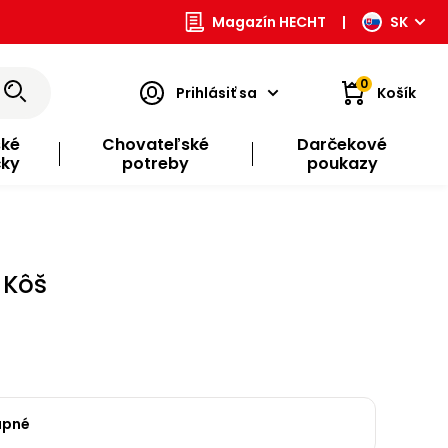
Magazín HECHT
|
SK
0
Prihlásiť sa
Košík
ské
Chovateľské
Darčekové
čky
potreby
poukazy
 Kôš
upné