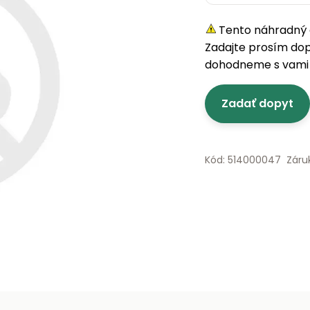
Tento náhradný d
Zadajte prosím do
dohodneme s vami 
Zadať dopyt
Kód: 514000047
Záru