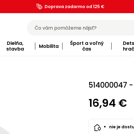
Doprava zadarmo od 125 €
)
Dielňa,
Šport a voľný
Det
Mobilita
stavba
čas
hra
514000047 -
16,94 €
nie je dost