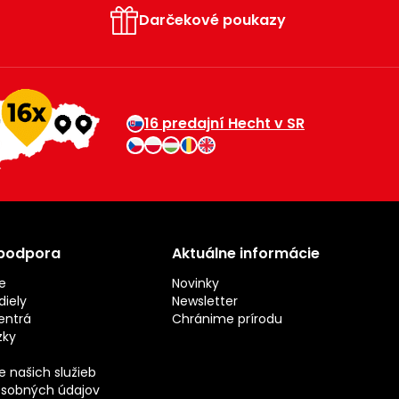
Darčekové poukazy
16 predajní Hecht v SR
 podpora
Aktuálne informácie
e
Novinky
iely
Newsletter
entrá
Chránime prírodu
zky
 našich služieb
sobných údajov