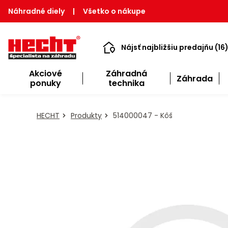
Náhradné diely
|
Všetko o nákupe
Nájsť najbližšiu predajňu (16
Akciové
Záhradná
Záhrada
ponuky
technika
HECHT
Produkty
514000047 - Kôš