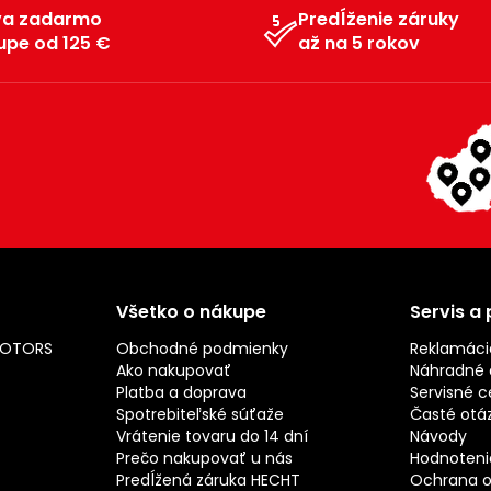
va zadarmo
Predĺženie záruky
upe od 125 €
až na 5 rokov
Všetko o nákupe
Servis a
MOTORS
Obchodné podmienky
Reklamáci
Ako nakupovať
Náhradné d
Platba a doprava
Servisné c
Spotrebiteľské súťaže
Časté otá
Vrátenie tovaru do 14 dní
Návody
Prečo nakupovať u nás
Hodnotenie
Predĺžená záruka HECHT
Ochrana o