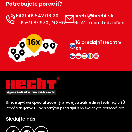
Potrebujete poradiť?
Príslušenstvo
+421 46 542 03 20
hecht@hecht.sk
Po-Št 8-16:30 , Pi 8-16
Napíšte nám kedykoľvek
16 predajní Hecht v
SR
Sme
najväčší špecializovaný predajca záhradnej techniky v EÚ
.
Prevádzkujeme
16 odborných predajní
s vyškoleným personálom.
Sledujte nás