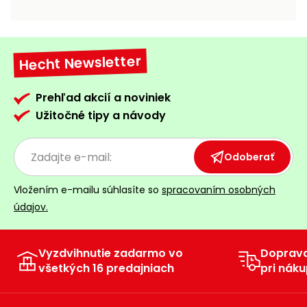
vozíky
Navijaky
Čerpadlá
a
Hecht Newsletter
Príslušenstvo
vodárne
Vysokotlakové
Prehľad akcií a noviniek
Bagre
umývačky
Užitočné tipy a návody
Zametacie
stroje
Odoberať
Snežné
Vložením e-mailu súhlasíte so
spracovaním osobných
frézy
údajov.
Odhŕňače
a lopaty
na sneh
Vyzdvihnutie zadarmo vo
Doprav
všetkých 16 predajniach
pri náku
Postrekovače
a rosiče