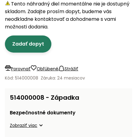
úložné
vozidlá
Ochrana
Štiepačky
Tento náhradný diel momentálne nie je dostupný
stoly
obrubníky
Vidly
boxy
rastlín
Náhradné
dreva
skladom. Zadajte prosím dopyt, budeme vás
Príslušenstvo
Seniorské
nože
Vibračné
Tieniace
neodkladne kontaktovať a dohodneme s vami
vozíky
Záhradné
Drviče
dosky
textílie
možnosti dodania.
koše
vetiev
Prilby
Odpudzovače
Transportéry
Zadať dopyt
Krhly
a pasce
Špalíkovače
Rezačky
Doplnky
Fukáre a
na
vysávače
Porovnať
Obľúbené
Strážiť
betón
na lístie
Kód: 514000008
Záruka: 24 mesiacov
Meracie
Záhradné
prístroje
vozíky
514000008 - Západka
Nabíjačky
autobatérií
Fúriky
Bezpečnostné dokumenty
Vykurovanie
Zobraziť viac
Rozmetadlá
a posypové