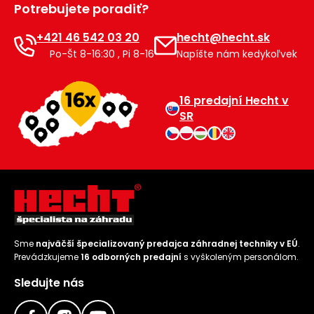
Potrebujete poradiť?
Príslušenstvo
+421 46 542 03 20
hecht@hecht.sk
Po-Št 8-16:30 , Pi 8-16
Napíšte nám kedykoľvek
16 predajní Hecht v
SR
Sme
najväčší špecializovaný predajca záhradnej techniky v EÚ
.
Prevádzkujeme
16 odborných predajní
s vyškoleným personálom.
Sledujte nás