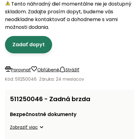
úložné
vozidlá
Ochrana
Štiepačky
Tento náhradný diel momentálne nie je dostupný
stoly
obrubníky
Vidly
boxy
rastlín
Náhradné
dreva
skladom. Zadajte prosím dopyt, budeme vás
Príslušenstvo
Seniorské
nože
Vibračné
Tieniace
neodkladne kontaktovať a dohodneme s vami
vozíky
Záhradné
Drviče
dosky
textílie
možnosti dodania.
koše
vetiev
Prilby
Odpudzovače
Transportéry
Zadať dopyt
Krhly
a pasce
Špalíkovače
Rezačky
Doplnky
Fukáre a
na
vysávače
Porovnať
Obľúbené
Strážiť
betón
na lístie
Kód: 511250046
Záruka: 24 mesiacov
Meracie
Záhradné
prístroje
vozíky
511250046 - Zadná brzda
Nabíjačky
autobatérií
Fúriky
Bezpečnostné dokumenty
Vykurovanie
Zobraziť viac
Rozmetadlá
a posypové