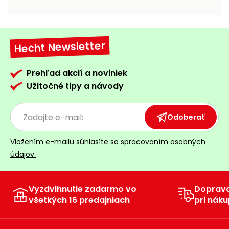
vozíky
Navijaky
Čerpadlá
a
Hecht Newsletter
Príslušenstvo
vodárne
Vysokotlakové
Prehľad akcií a noviniek
Bagre
umývačky
Užitočné tipy a návody
Zametacie
stroje
Odoberať
Snežné
Vložením e-mailu súhlasíte so
spracovaním osobných
frézy
údajov.
Odhŕňače
a lopaty
na sneh
Vyzdvihnutie zadarmo vo
Doprav
všetkých 16 predajniach
pri náku
Postrekovače
a rosiče