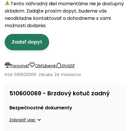
úložné
vozidlá
Ochrana
Štiepačky
Tento náhradný diel momentálne nie je dostupný
stoly
obrubníky
Vidly
boxy
rastlín
Náhradné
dreva
skladom. Zadajte prosím dopyt, budeme vás
Príslušenstvo
Seniorské
nože
Vibračné
Tieniace
neodkladne kontaktovať a dohodneme s vami
vozíky
Záhradné
Drviče
dosky
textílie
možnosti dodania.
koše
vetiev
Prilby
Odpudzovače
Transportéry
Zadať dopyt
Krhly
a pasce
Špalíkovače
Rezačky
Doplnky
Fukáre a
na
vysávače
Porovnať
Obľúbené
Strážiť
betón
na lístie
Kód: 510600069
Záruka: 24 mesiacov
Meracie
Záhradné
prístroje
vozíky
510600069 - Brzdový kotuč zadný
Nabíjačky
autobatérií
Fúriky
Bezpečnostné dokumenty
Vykurovanie
Zobraziť viac
Rozmetadlá
a posypové