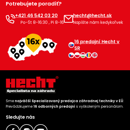
Potrebujete poradiť?
Príslušenstvo
+421 46 542 03 20
hecht@hecht.sk
Po-Št 8-16:30 , Pi 8-16
Napíšte nám kedykoľvek
16 predajní Hecht v
SR
Sme
najväčší špecializovaný predajca záhradnej techniky v EÚ
.
Prevádzkujeme
16 odborných predajní
s vyškoleným personálom.
Sledujte nás