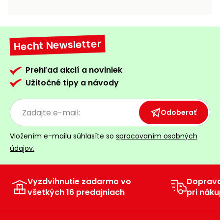
vozíky
Navijaky
Čerpadlá
a
Hecht Newsletter
Príslušenstvo
vodárne
Vysokotlakové
Prehľad akcií a noviniek
Bagre
umývačky
Užitočné tipy a návody
Zametacie
stroje
Odoberať
Snežné
Vložením e-mailu súhlasíte so
spracovaním osobných
frézy
údajov.
Odhŕňače
a lopaty
na sneh
Vyzdvihnutie zadarmo vo
Doprav
všetkých 16 predajniach
pri náku
Postrekovače
a rosiče