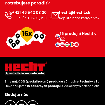
Potrebujete poradiť?
Príslušenstvo
+421 46 542 03 20
hecht@hecht.sk
Po-Št 8-16:30 , Pi 8-16
Napíšte nám kedykoľvek
16 predajní Hecht v
SR
Sme
najväčší špecializovaný predajca záhradnej techniky v EÚ
.
Prevádzkujeme
16 odborných predajní
s vyškoleným personálom.
Sledujte nás