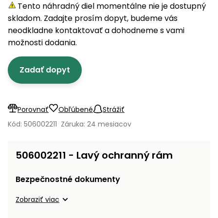
úložné
vozidlá
Ochrana
Štiepačky
Tento náhradný diel momentálne nie je dostupný
stoly
obrubníky
Vidly
boxy
rastlín
Náhradné
dreva
skladom. Zadajte prosím dopyt, budeme vás
Príslušenstvo
Seniorské
nože
Vibračné
Tieniace
neodkladne kontaktovať a dohodneme s vami
vozíky
Záhradné
Drviče
dosky
textílie
možnosti dodania.
koše
vetiev
Prilby
Odpudzovače
Transportéry
Zadať dopyt
Krhly
a pasce
Špalíkovače
Rezačky
Doplnky
Fukáre a
na
vysávače
Porovnať
Obľúbené
Strážiť
betón
na lístie
Kód: 506002211
Záruka: 24 mesiacov
Meracie
Záhradné
prístroje
vozíky
506002211 - Lavý ochranný rám
Nabíjačky
autobatérií
Fúriky
Bezpečnostné dokumenty
Vykurovanie
Zobraziť viac
Rozmetadlá
a posypové