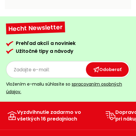
vozíky
Navijaky
Čerpadlá
a
Hecht Newsletter
Príslušenstvo
vodárne
Vysokotlakové
Prehľad akcií a noviniek
Bagre
umývačky
Užitočné tipy a návody
Zametacie
stroje
Odoberať
Snežné
Vložením e-mailu súhlasíte so
spracovaním osobných
frézy
údajov.
Odhŕňače
a lopaty
na sneh
Vyzdvihnutie zadarmo vo
Doprav
všetkých 16 predajniach
pri náku
Postrekovače
a rosiče