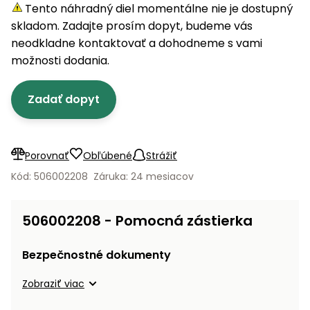
úložné
vozidlá
Ochrana
Štiepačky
Tento náhradný diel momentálne nie je dostupný
stoly
obrubníky
Vidly
boxy
rastlín
Náhradné
dreva
skladom. Zadajte prosím dopyt, budeme vás
Príslušenstvo
Seniorské
nože
Vibračné
Tieniace
neodkladne kontaktovať a dohodneme s vami
vozíky
Záhradné
Drviče
dosky
textílie
možnosti dodania.
koše
vetiev
Prilby
Odpudzovače
Transportéry
Zadať dopyt
Krhly
a pasce
Špalíkovače
Rezačky
Doplnky
Fukáre a
na
vysávače
Porovnať
Obľúbené
Strážiť
betón
na lístie
Kód: 506002208
Záruka: 24 mesiacov
Meracie
Záhradné
prístroje
vozíky
506002208 - Pomocná zástierka
Nabíjačky
autobatérií
Fúriky
Bezpečnostné dokumenty
Vykurovanie
Zobraziť viac
Rozmetadlá
a posypové