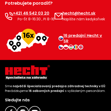
Potrebujete poradiť?
Príslušenstvo
+421 46 542 03 20
hecht@hecht.sk
Po-Št 8-16:30 , Pi 8-16
Napíšte nám kedykoľvek
16 predajní Hecht v
SR
Sme
najväčší špecializovaný predajca záhradnej techniky v EÚ
.
Prevádzkujeme
16 odborných predajní
s vyškoleným personálom.
Sledujte nás