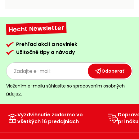
vozíky
Navijaky
Čerpadlá
a
Hecht Newsletter
Príslušenstvo
vodárne
Vysokotlakové
Prehľad akcií a noviniek
Bagre
umývačky
Užitočné tipy a návody
Zametacie
stroje
Odoberať
Snežné
Vložením e-mailu súhlasíte so
spracovaním osobných
frézy
údajov.
Odhŕňače
a lopaty
na sneh
Vyzdvihnutie zadarmo vo
Doprav
všetkých 16 predajniach
pri náku
Postrekovače
a rosiče