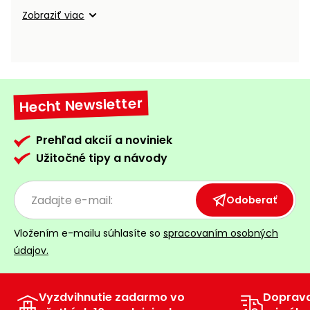
vozíky
Navijaky
Zobraziť viac
Čerpadlá
a
Príslušenstvo
vodárne
Vysokotlakové
Hecht Newsletter
Bagre
umývačky
Zametacie
Prehľad akcií a noviniek
stroje
Užitočné tipy a návody
Snežné
frézy
Odoberať
Odhŕňače
Vložením e-mailu súhlasíte so
spracovaním osobných
a lopaty
údajov.
na sneh
Postrekovače
a rosiče
Vyzdvihnutie zadarmo vo
Doprav