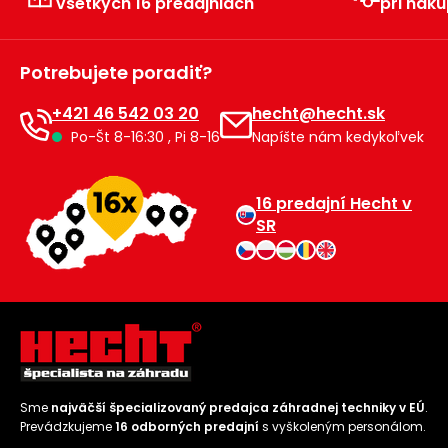
všetkých 16 predajniach
pri náku
Príslušenstvo
Potrebujete poradiť?
+421 46 542 03 20
hecht@hecht.sk
Po-Št 8-16:30 , Pi 8-16
Napíšte nám kedykoľvek
16 predajní Hecht v
SR
Sme
najväčší špecializovaný predajca záhradnej techniky v EÚ
.
Prevádzkujeme
16 odborných predajní
s vyškoleným personálom.