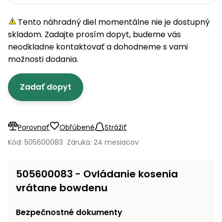
úložné
vozidlá
Ochrana
Štiepačky
stoly
obrubníky
Vidly
boxy
rastlín
Náhradné
dreva
Tento náhradný diel momentálne nie je dostupný
Príslušenstvo
Seniorské
nože
Vibračné
Tieniace
vozíky
skladom. Zadajte prosím dopyt, budeme vás
Záhradné
Drviče
dosky
textílie
koše
neodkladne kontaktovať a dohodneme s vami
vetiev
možnosti dodania.
Prilby
Odpudzovače
Transportéry
Krhly
a pasce
Špalíkovače
Zadať dopyt
Rezačky
Doplnky
Fukáre a
na
vysávače
betón
na lístie
Porovnať
Obľúbené
Strážiť
Meracie
Záhradné
Kód: 505600083
Záruka: 24 mesiacov
prístroje
vozíky
Nabíjačky
505600083 - Ovládanie kosenia
autobatérií
Fúriky
vrátane bowdenu
Vykurovanie
Rozmetadlá
Bezpečnostné dokumenty
a posypové