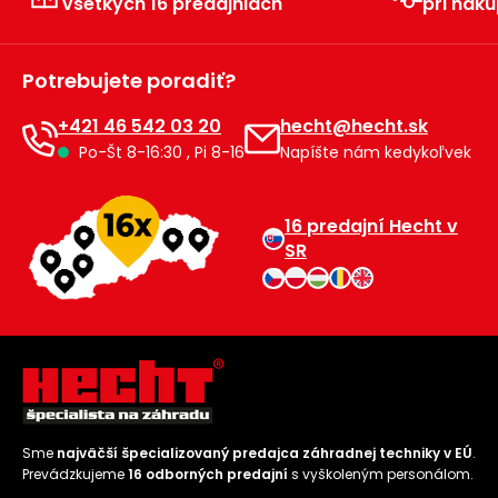
všetkých 16 predajniach
pri náku
Príslušenstvo
Potrebujete poradiť?
+421 46 542 03 20
hecht@hecht.sk
Po-Št 8-16:30 , Pi 8-16
Napíšte nám kedykoľvek
16 predajní Hecht v
SR
Sme
najväčší špecializovaný predajca záhradnej techniky v EÚ
.
Prevádzkujeme
16 odborných predajní
s vyškoleným personálom.