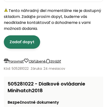
úložné
vozidlá
Ochrana
Štiepačky
stoly
obrubníky
Vidly
boxy
rastlín
Náhradné
dreva
Tento náhradný diel momentálne nie je dostupný
Príslušenstvo
Seniorské
nože
Vibračné
Tieniace
vozíky
skladom. Zadajte prosím dopyt, budeme vás
Záhradné
Drviče
dosky
textílie
koše
neodkladne kontaktovať a dohodneme s vami
vetiev
možnosti dodania.
Prilby
Odpudzovače
Transportéry
Krhly
a pasce
Špalíkovače
Zadať dopyt
Rezačky
Doplnky
Fukáre a
na
vysávače
betón
na lístie
Porovnať
Obľúbené
Strážiť
Meracie
Záhradné
Kód: 505281022
Záruka: 24 mesiacov
prístroje
vozíky
Nabíjačky
505281022 - Dialkové ovládanie
autobatérií
Fúriky
Minihatch2018
Vykurovanie
Rozmetadlá
Bezpečnostné dokumenty
a posypové