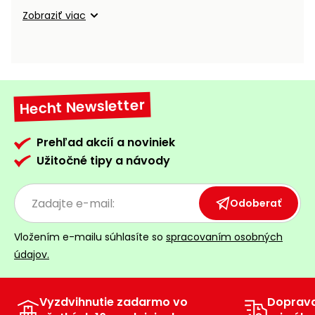
vozíky
Navijaky
Zobraziť viac
Čerpadlá
a
Príslušenstvo
vodárne
Vysokotlakové
Hecht Newsletter
Bagre
umývačky
Zametacie
Prehľad akcií a noviniek
stroje
Užitočné tipy a návody
Snežné
frézy
Odoberať
Odhŕňače
Vložením e-mailu súhlasíte so
spracovaním osobných
a lopaty
údajov.
na sneh
Postrekovače
a rosiče
Vyzdvihnutie zadarmo vo
Doprav