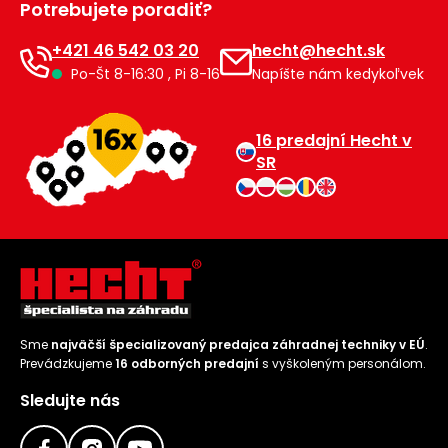
Potrebujete poradiť?
Príslušenstvo
+421 46 542 03 20
hecht@hecht.sk
Po-Št 8-16:30 , Pi 8-16
Napíšte nám kedykoľvek
16 predajní Hecht v
SR
Sme
najväčší špecializovaný predajca záhradnej techniky v EÚ
.
Prevádzkujeme
16 odborných predajní
s vyškoleným personálom.
Sledujte nás