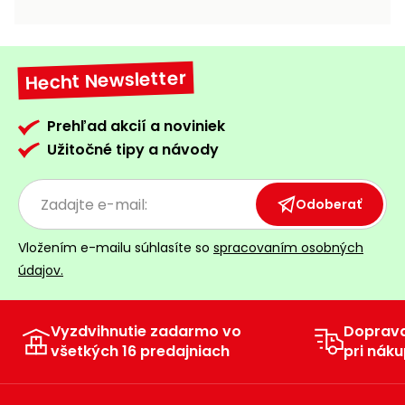
vozíky
Navijaky
Čerpadlá
a
Hecht Newsletter
Príslušenstvo
vodárne
Vysokotlakové
Prehľad akcií a noviniek
Bagre
umývačky
Užitočné tipy a návody
Zametacie
stroje
Odoberať
Snežné
Vložením e-mailu súhlasíte so
spracovaním osobných
frézy
údajov.
Odhŕňače
a lopaty
na sneh
Vyzdvihnutie zadarmo vo
Doprav
všetkých 16 predajniach
pri náku
Postrekovače
a rosiče