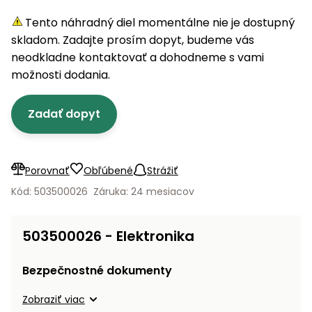
úložné
vozidlá
Ochrana
Štiepačky
stoly
obrubníky
Vidly
boxy
rastlín
Náhradné
Tento náhradný diel momentálne nie je dostupný
dreva
Príslušenstvo
Seniorské
nože
skladom. Zadajte prosím dopyt, budeme vás
Vibračné
Tieniace
vozíky
Záhradné
Drviče
dosky
neodkladne kontaktovať a dohodneme s vami
textílie
koše
vetiev
možnosti dodania.
Prilby
Odpudzovače
Transportéry
Krhly
a pasce
Špalíkovače
Zadať dopyt
Rezačky
Doplnky
Fukáre a
na
vysávače
betón
Porovnať
Obľúbené
Strážiť
na lístie
Meracie
Kód: 503500026
Záruka: 24 mesiacov
Záhradné
prístroje
vozíky
Nabíjačky
503500026 - Elektronika
autobatérií
Fúriky
Bezpečnostné dokumenty
Vykurovanie
Rozmetadlá
Zobraziť viac
a posypové