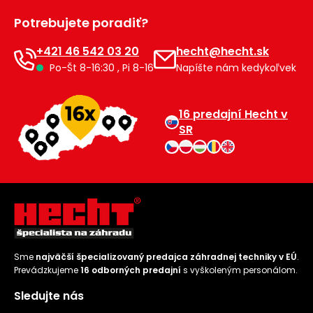
Príslušenstvo
Potrebujete poradiť?
+421 46 542 03 20
hecht@hecht.sk
Po-Št 8-16:30 , Pi 8-16
Napíšte nám kedykoľvek
16 predajní Hecht v
SR
Sme
najväčší špecializovaný predajca záhradnej techniky v EÚ
.
Prevádzkujeme
16 odborných predajní
s vyškoleným personálom.
Sledujte nás