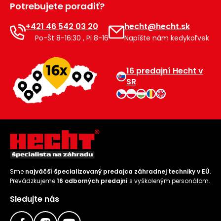
Potrebujete poradiť?
Príslušenstvo
+421 46 542 03 20
hecht@hecht.sk
Po-Št 8-16:30 , Pi 8-16
Napíšte nám kedykoľvek
16 predajní Hecht v
SR
Sme
najväčší špecializovaný predajca záhradnej techniky v EÚ
.
Prevádzkujeme
16 odborných predajní
s vyškoleným personálom.
Sledujte nás