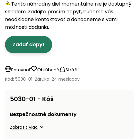
úložné
vozidlá
Ochrana
Štiepačky
Tento náhradný diel momentálne nie je dostupný
stoly
obrubníky
Vidly
boxy
rastlín
Náhradné
dreva
skladom. Zadajte prosím dopyt, budeme vás
Príslušenstvo
Seniorské
nože
Vibračné
Tieniace
neodkladne kontaktovať a dohodneme s vami
vozíky
Záhradné
Drviče
dosky
textílie
možnosti dodania.
koše
vetiev
Prilby
Odpudzovače
Transportéry
Zadať dopyt
Krhly
a pasce
Špalíkovače
Rezačky
Doplnky
Fukáre a
na
vysávače
Porovnať
Obľúbené
Strážiť
betón
na lístie
Kód: 5030-01
Záruka: 24 mesiacov
Meracie
Záhradné
prístroje
vozíky
5030-01 - Kôš
Nabíjačky
autobatérií
Fúriky
Bezpečnostné dokumenty
Vykurovanie
Zobraziť viac
Rozmetadlá
a posypové