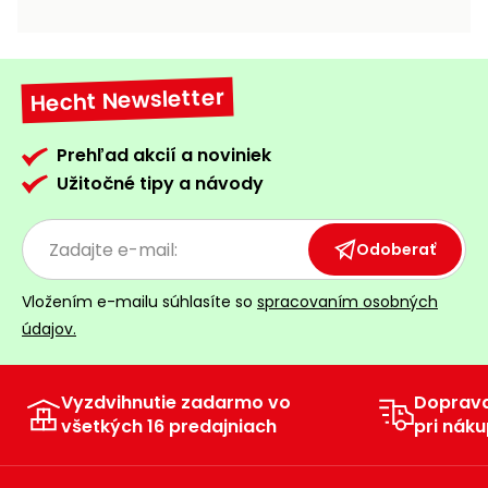
vozíky
Navijaky
Čerpadlá
a
Hecht Newsletter
Príslušenstvo
vodárne
Vysokotlakové
Prehľad akcií a noviniek
Bagre
umývačky
Užitočné tipy a návody
Zametacie
stroje
Odoberať
Snežné
Vložením e-mailu súhlasíte so
spracovaním osobných
frézy
údajov.
Odhŕňače
a lopaty
na sneh
Vyzdvihnutie zadarmo vo
Doprav
všetkých 16 predajniach
pri náku
Postrekovače
a rosiče