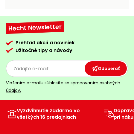
vozíky
Navijaky
Čerpadlá
a
Hecht Newsletter
Príslušenstvo
vodárne
Vysokotlakové
Prehľad akcií a noviniek
Bagre
umývačky
Užitočné tipy a návody
Zametacie
stroje
Odoberať
Snežné
Vložením e-mailu súhlasíte so
spracovaním osobných
frézy
údajov.
Odhŕňače
a lopaty
na sneh
Vyzdvihnutie zadarmo vo
Doprav
všetkých 16 predajniach
pri náku
Postrekovače
a rosiče