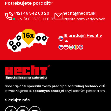
Potrebujete poradiť?
Príslušenstvo
+421 46 542 03 20
hecht@hecht.sk
Po-Št 8-16:30 , Pi 8-16
Napíšte nám kedykoľvek
16 predajní Hecht v
SR
Sme
najväčší špecializovaný predajca záhradnej techniky v EÚ
.
Prevádzkujeme
16 odborných predajní
s vyškoleným personálom.
Sledujte nás