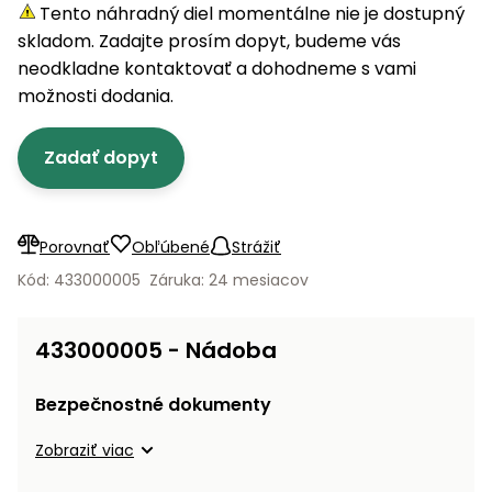
úložné
vozidlá
Ochrana
Štiepačky
Tento náhradný diel momentálne nie je dostupný
stoly
obrubníky
Vidly
boxy
rastlín
Náhradné
dreva
skladom. Zadajte prosím dopyt, budeme vás
Príslušenstvo
Seniorské
nože
Vibračné
Tieniace
neodkladne kontaktovať a dohodneme s vami
vozíky
Záhradné
Drviče
dosky
textílie
možnosti dodania.
koše
vetiev
Prilby
Odpudzovače
Transportéry
Zadať dopyt
Krhly
a pasce
Špalíkovače
Rezačky
Doplnky
Fukáre a
na
vysávače
Porovnať
Obľúbené
Strážiť
betón
na lístie
Kód: 433000005
Záruka: 24 mesiacov
Meracie
Záhradné
prístroje
vozíky
433000005 - Nádoba
Nabíjačky
autobatérií
Fúriky
Bezpečnostné dokumenty
Vykurovanie
Zobraziť viac
Rozmetadlá
a posypové