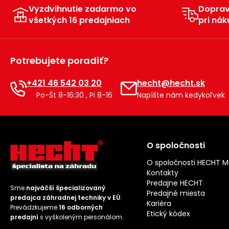
Vyzdvihnutie zadarmo vo
Dopra
všetkých 16 predajniach
pri nák
Potrebujete poradiť?
+421 46 542 03 20
hecht@hecht.sk
Po-Št 8-16:30 , Pi 8-16
Napíšte nám kedykoľvek
O spoločnosti
O spoločnosti HECHT 
Kontakty
Predajne HECHT
Sme
najväčší špecializovaný
Predajné miesta
predajca záhradnej techniky v EÚ
.
Kariéra
Prevádzkujeme
16 odborných
Etický kódex
predajní
s vyškoleným personálom.