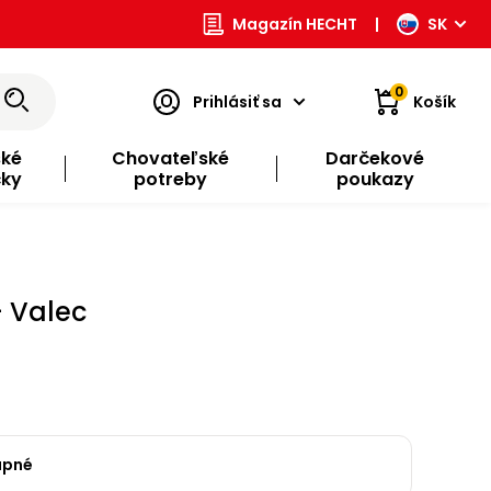
Magazín HECHT
|
SK
0
Prihlásiť sa
Košík
ské
Chovateľské
Darčekové
čky
potreby
poukazy
 Valec
upné