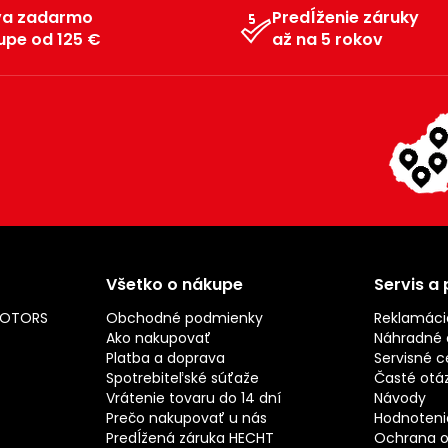
va zadarmo
Predĺženie záruky
upe od 125 €
až na 5 rokov
Všetko o nákupe
Servis a
MOTORS
Obchodné podmienky
Reklamáci
Ako nakupovať
Náhradné d
Platba a doprava
Servisné c
Spotrebiteľské súťaže
Časté otá
Vrátenie tovaru do 14 dní
Návody
Prečo nakupovať u nás
Hodnotenie
Predĺžená záruka HECHT
Ochrana o