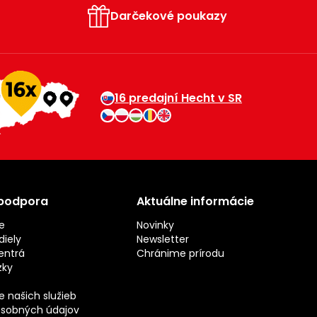
Darčekové poukazy
16 predajní Hecht v SR
 podpora
Aktuálne informácie
e
Novinky
iely
Newsletter
entrá
Chránime prírodu
zky
 našich služieb
sobných údajov