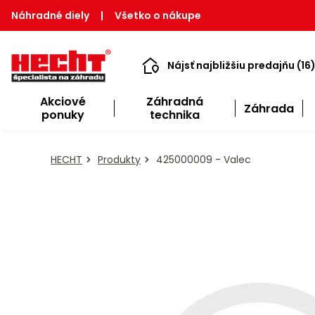
Náhradné diely
|
Všetko o nákupe
Nájsť najbližšiu predajňu (16
Akciové
Záhradná
Záhrada
ponuky
technika
HECHT
Produkty
425000009 - Valec