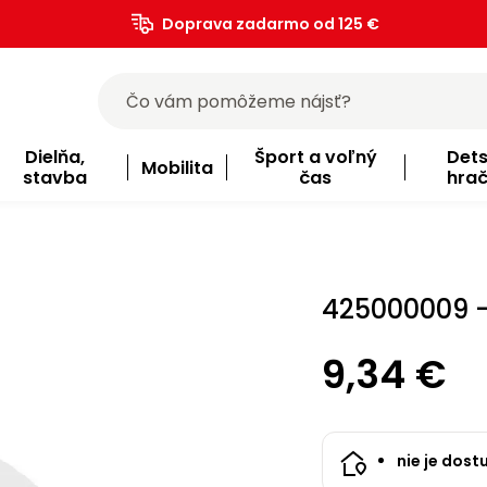
Doprava zadarmo od 125 €
)
Dielňa,
Šport a voľný
Det
Mobilita
stavba
čas
hra
425000009 -
9,34 €
nie je dost