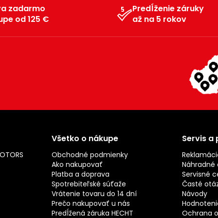
va zadarmo
Predĺženie záruky
upe od 125 €
až na 5 rokov
Všetko o nákupe
Servis a
MOTORS
Obchodné podmienky
Reklamáci
Ako nakupovať
Náhradné d
Platba a doprava
Servisné c
Spotrebiteľské súťaže
Časté otá
Vrátenie tovaru do 14 dní
Návody
Prečo nakupovať u nás
Hodnotenie
Predĺžená záruka HECHT
Ochrana o