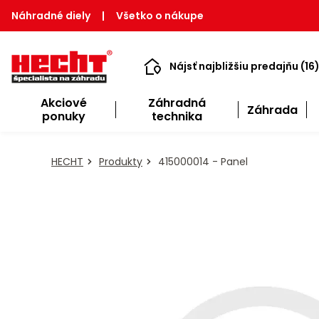
Náhradné diely
|
Všetko o nákupe
Nájsť najbližšiu predajňu (16
Akciové
Záhradná
Záhrada
ponuky
technika
HECHT
Produkty
415000014 - Panel