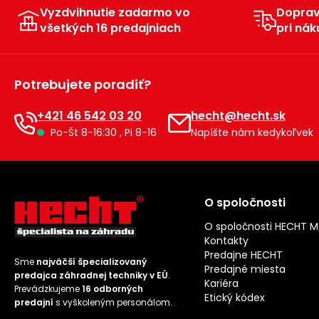
Vyzdvihnutie zadarmo vo
Dopra
všetkých 16 predajniach
pri nák
Potrebujete poradiť?
+421 46 542 03 20
hecht@hecht.sk
Po-Št 8-16:30 , Pi 8-16
Napíšte nám kedykoľvek
O spoločnosti
O spoločnosti HECHT 
Kontakty
Predajne HECHT
Sme
najväčší špecializovaný
Predajné miesta
predajca záhradnej techniky v EÚ
.
Kariéra
Prevádzkujeme
16 odborných
Etický kódex
predajní
s vyškoleným personálom.