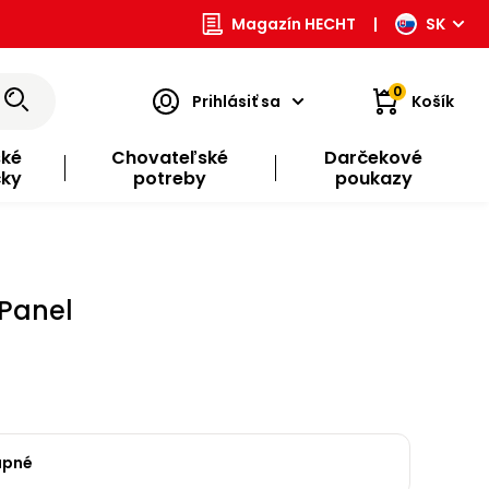
Magazín HECHT
|
SK
0
Prihlásiť sa
Košík
ské
Chovateľské
Darčekové
čky
potreby
poukazy
 Panel
upné