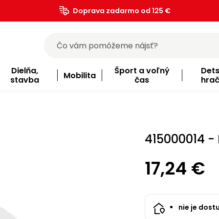
Doprava zadarmo od 125 €
)
Dielňa,
Šport a voľný
Det
Mobilita
stavba
čas
hra
415000014 -
17,24 €
nie je dost