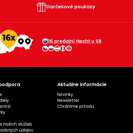
Darčekové poukazy
16 predajní Hecht v SR
 podpora
Aktuálne informácie
e
Novinky
iely
Newsletter
entrá
Chránime prírodu
zky
 našich služieb
sobných údajov