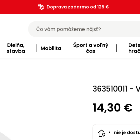
Doprava zadarmo od 125 €
)
Dielňa,
Šport a voľný
Det
Mobilita
stavba
čas
hra
363510011 -
14,30 €
nie je dost