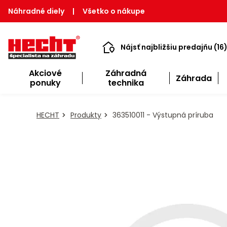
Náhradné diely
|
Všetko o nákupe
Nájsť najbližšiu predajňu (16
Akciové
Záhradná
Záhrada
ponuky
technika
HECHT
Produkty
363510011 - Výstupná príruba