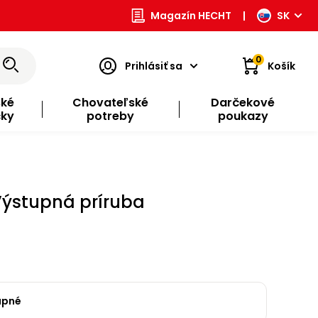
Magazín HECHT
|
SK
0
Prihlásiť sa
Košík
ské
Chovateľské
Darčekové
čky
potreby
poukazy
 Výstupná príruba
upné