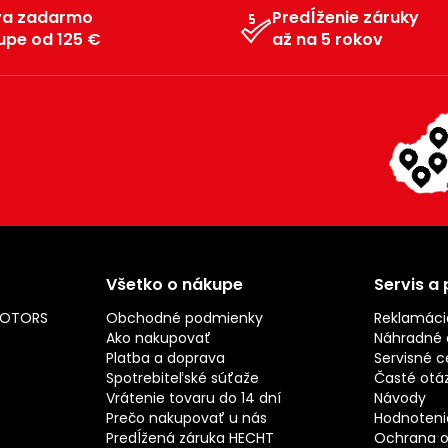
va zadarmo
Predĺženie záruky
upe od 125 €
až na 5 rokov
Všetko o nákupe
Servis a
MOTORS
Obchodné podmienky
Reklamáci
Ako nakupovať
Náhradné d
Platba a doprava
Servisné c
Spotrebiteľské súťaže
Časté otá
Vrátenie tovaru do 14 dní
Návody
Prečo nakupovať u nás
Hodnotenie
Predĺžená záruka HECHT
Ochrana o