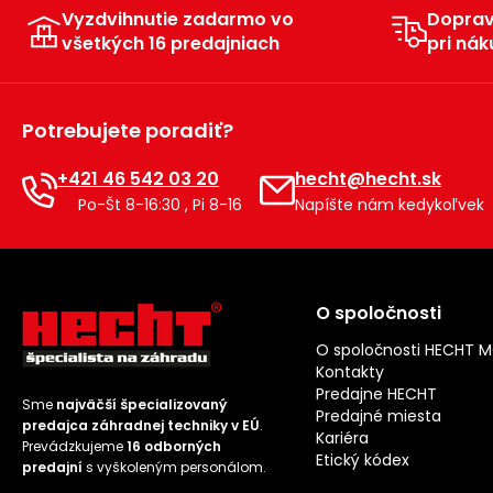
Vyzdvihnutie zadarmo vo
Dopra
všetkých 16 predajniach
pri nák
Potrebujete poradiť?
+421 46 542 03 20
hecht@hecht.sk
Po-Št 8-16:30 , Pi 8-16
Napíšte nám kedykoľvek
O spoločnosti
O spoločnosti HECHT 
Kontakty
Predajne HECHT
Sme
najväčší špecializovaný
Predajné miesta
predajca záhradnej techniky v EÚ
.
Kariéra
Prevádzkujeme
16 odborných
Etický kódex
predajní
s vyškoleným personálom.