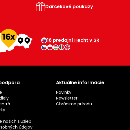
Darčekové poukazy
16 predajní Hecht v SR
 podpora
Aktuálne informácie
e
Novinky
iely
Newsletter
entrá
Chránime prírodu
zky
 našich služieb
sobných údajov