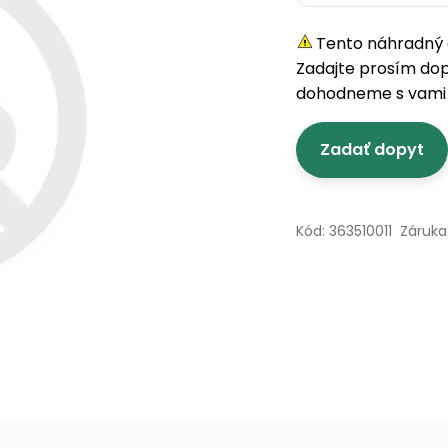
Tento náhradný d
Zadajte prosím do
dohodneme s vami 
Zadať dopyt
Kód: 363510011
Záruka