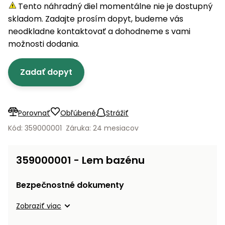
úložné
vozidlá
Ochrana
Štiepačky
Tento náhradný diel momentálne nie je dostupný
stoly
obrubníky
Vidly
boxy
rastlín
Náhradné
dreva
skladom. Zadajte prosím dopyt, budeme vás
Príslušenstvo
Seniorské
nože
Vibračné
Tieniace
neodkladne kontaktovať a dohodneme s vami
vozíky
Záhradné
Drviče
dosky
textílie
možnosti dodania.
koše
vetiev
Prilby
Odpudzovače
Transportéry
Zadať dopyt
Krhly
a pasce
Špalíkovače
Rezačky
Doplnky
Fukáre a
na
vysávače
Porovnať
Obľúbené
Strážiť
betón
na lístie
Kód: 359000001
Záruka: 24 mesiacov
Meracie
Záhradné
prístroje
vozíky
359000001 - Lem bazénu
Nabíjačky
autobatérií
Fúriky
Bezpečnostné dokumenty
Vykurovanie
Zobraziť viac
Rozmetadlá
a posypové