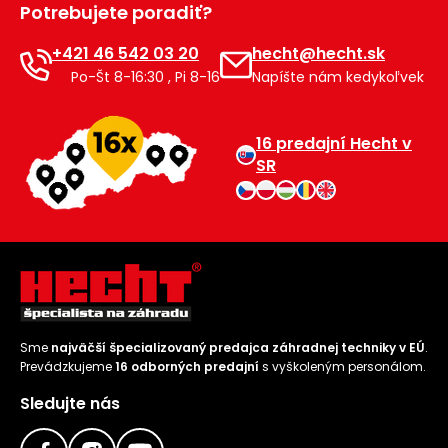
Potrebujete poradiť?
Príslušenstvo
+421 46 542 03 20
hecht@hecht.sk
Po-Št 8-16:30 , Pi 8-16
Napíšte nám kedykoľvek
16 predajní Hecht v
SR
Sme
najväčší špecializovaný predajca záhradnej techniky v EÚ
.
Prevádzkujeme
16 odborných predajní
s vyškoleným personálom.
Sledujte nás