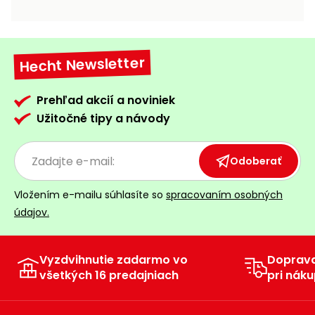
vozíky
Navijaky
Čerpadlá
a
Hecht Newsletter
Príslušenstvo
vodárne
Vysokotlakové
Prehľad akcií a noviniek
Bagre
umývačky
Užitočné tipy a návody
Zametacie
stroje
Odoberať
Snežné
Vložením e-mailu súhlasíte so
spracovaním osobných
frézy
údajov.
Odhŕňače
a lopaty
na sneh
Vyzdvihnutie zadarmo vo
Doprav
všetkých 16 predajniach
pri náku
Postrekovače
a rosiče