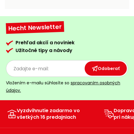
vozíky
Navijaky
Čerpadlá
a
Hecht Newsletter
Príslušenstvo
vodárne
Vysokotlakové
Prehľad akcií a noviniek
Bagre
umývačky
Užitočné tipy a návody
Zametacie
stroje
Odoberať
Snežné
Vložením e-mailu súhlasíte so
spracovaním osobných
frézy
údajov.
Odhŕňače
a lopaty
na sneh
Vyzdvihnutie zadarmo vo
Doprav
všetkých 16 predajniach
pri náku
Postrekovače
a rosiče