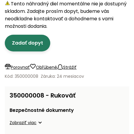
úložné
vozidlá
Ochrana
Štiepačky
Tento náhradný diel momentálne nie je dostupný
stoly
obrubníky
Vidly
boxy
rastlín
Náhradné
dreva
skladom. Zadajte prosím dopyt, budeme vás
Príslušenstvo
Seniorské
nože
Vibračné
Tieniace
neodkladne kontaktovať a dohodneme s vami
vozíky
Záhradné
Drviče
dosky
textílie
možnosti dodania.
koše
vetiev
Prilby
Odpudzovače
Transportéry
Zadať dopyt
Krhly
a pasce
Špalíkovače
Rezačky
Doplnky
Fukáre a
na
vysávače
Porovnať
Obľúbené
Strážiť
betón
na lístie
Kód: 350000008
Záruka: 24 mesiacov
Meracie
Záhradné
prístroje
vozíky
350000008 - Rukoväť
Nabíjačky
autobatérií
Fúriky
Bezpečnostné dokumenty
Vykurovanie
Zobraziť viac
Rozmetadlá
a posypové