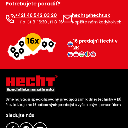
Potrebujete poradiť?
Príslušenstvo
+421 46 542 03 20
hecht@hecht.sk
Po-Št 8-16:30 , Pi 8-16
Napíšte nám kedykoľvek
16 predajní Hecht v
SR
Sme
najväčší špecializovaný predajca záhradnej techniky v EÚ
.
Prevádzkujeme
16 odborných predajní
s vyškoleným personálom.
Sledujte nás