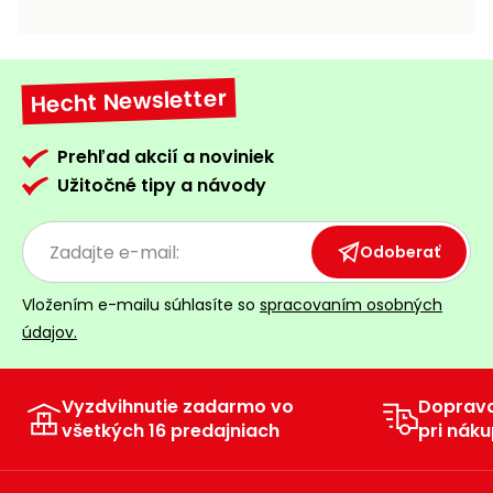
vozíky
Navijaky
Čerpadlá
a
Hecht Newsletter
Príslušenstvo
vodárne
Vysokotlakové
Prehľad akcií a noviniek
Bagre
umývačky
Užitočné tipy a návody
Zametacie
stroje
Odoberať
Snežné
Vložením e-mailu súhlasíte so
spracovaním osobných
frézy
údajov.
Odhŕňače
a lopaty
na sneh
Vyzdvihnutie zadarmo vo
Doprav
všetkých 16 predajniach
pri náku
Postrekovače
a rosiče