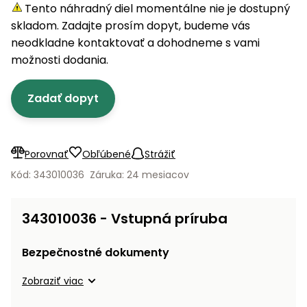
úložné
vozidlá
Ochrana
Štiepačky
Tento náhradný diel momentálne nie je dostupný
stoly
obrubníky
Vidly
boxy
rastlín
Náhradné
dreva
skladom. Zadajte prosím dopyt, budeme vás
Príslušenstvo
Seniorské
nože
Vibračné
Tieniace
neodkladne kontaktovať a dohodneme s vami
vozíky
Záhradné
Drviče
dosky
textílie
možnosti dodania.
koše
vetiev
Prilby
Odpudzovače
Transportéry
Zadať dopyt
Krhly
a pasce
Špalíkovače
Rezačky
Doplnky
Fukáre a
na
vysávače
Porovnať
Obľúbené
Strážiť
betón
na lístie
Kód: 343010036
Záruka: 24 mesiacov
Meracie
Záhradné
prístroje
vozíky
343010036 - Vstupná príruba
Nabíjačky
autobatérií
Fúriky
Bezpečnostné dokumenty
Vykurovanie
Zobraziť viac
Rozmetadlá
a posypové