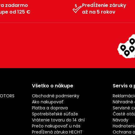
va zadarmo
Predĺženie záruky
upe od 125 €
až na 5 rokov
Všetko o nákupe
Servis a
MOTORS
Obchodné podmienky
Reklamáci
Ako nakupovať
Náhradné d
Platba a doprava
Servisné c
Spotrebiteľské súťaže
Časté otá
Vrátenie tovaru do 14 dní
Návody
Prečo nakupovať u nás
Hodnotenie
Predĺžená záruka HECHT
Ochrana o