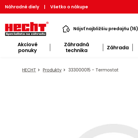
Náhradné diely
|
Všetko o nákupe
Nájsť najbližšiu predajňu (16
Akciové
Záhradná
Záhrada
ponuky
technika
HECHT
Produkty
333000015 - Termostat