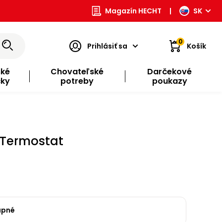
Magazín HECHT
|
SK
0
Prihlásiť sa
Košík
ské
Chovateľské
Darčekové
čky
potreby
poukazy
 Termostat
upné