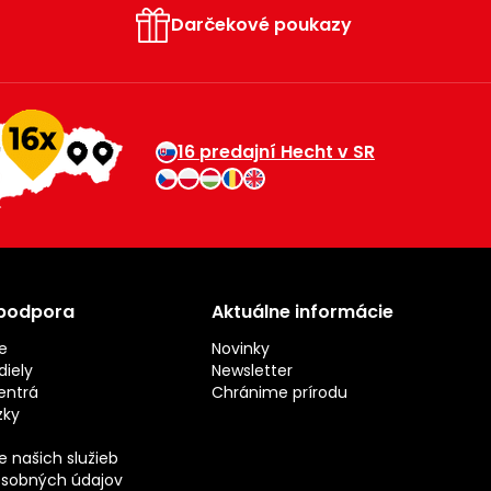
Darčekové poukazy
16 predajní Hecht v SR
 podpora
Aktuálne informácie
e
Novinky
iely
Newsletter
entrá
Chránime prírodu
zky
 našich služieb
sobných údajov