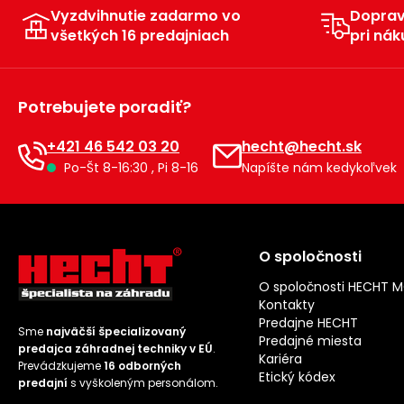
Vyzdvihnutie zadarmo vo
Dopra
všetkých 16 predajniach
pri nák
Potrebujete poradiť?
+421 46 542 03 20
hecht@hecht.sk
Po-Št 8-16:30 , Pi 8-16
Napíšte nám kedykoľvek
O spoločnosti
O spoločnosti HECHT 
Kontakty
Predajne HECHT
Sme
najväčší špecializovaný
Predajné miesta
predajca záhradnej techniky v EÚ
.
Kariéra
Prevádzkujeme
16 odborných
Etický kódex
predajní
s vyškoleným personálom.