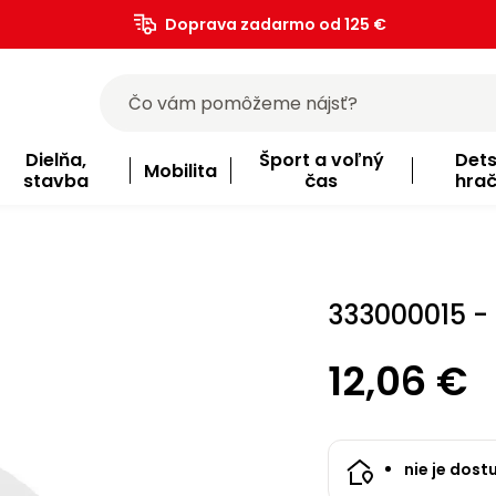
Doprava zadarmo od 125 €
)
Dielňa,
Šport a voľný
Det
Mobilita
stavba
čas
hra
333000015 -
12,06 €
nie je dost