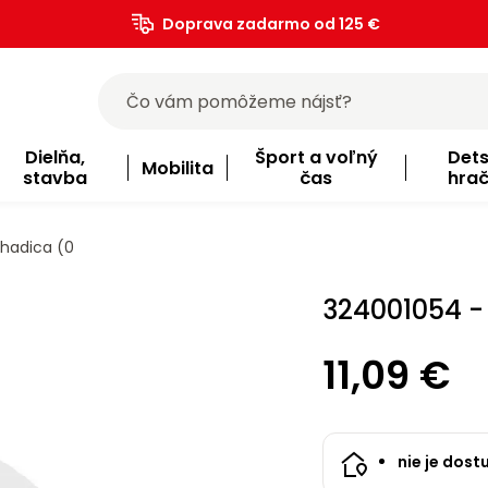
Doprava zadarmo od 125 €
)
Dielňa,
Šport a voľný
Det
Mobilita
stavba
čas
hra
 hadica (0
324001054 -
11,09 €
nie je dost