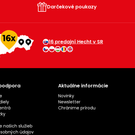
Darčekové poukazy
16 predajní Hecht v SR
 podpora
Aktuálne informácie
e
Novinky
iely
Newsletter
entrá
Chránime prírodu
zky
 našich služieb
sobných údajov