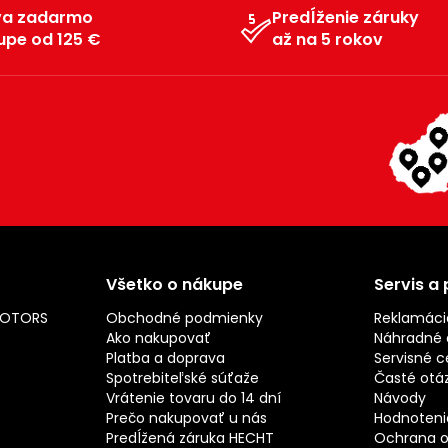
va zadarmo
Predĺženie záruky
upe od 125 €
až na 5 rokov
Všetko o nákupe
Servis a
MOTORS
Obchodné podmienky
Reklamáci
Ako nakupovať
Náhradné d
Platba a doprava
Servisné c
Spotrebiteľské súťaže
Časté otá
Vrátenie tovaru do 14 dní
Návody
Prečo nakupovať u nás
Hodnotenie
Predĺžená záruka HECHT
Ochrana o