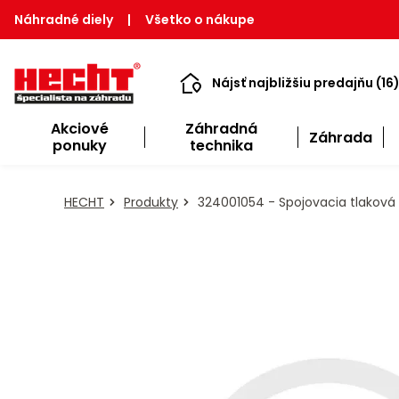
Náhradné diely
|
Všetko o nákupe
Nájsť najbližšiu predajňu (16
Akciové
Záhradná
Záhrada
ponuky
technika
HECHT
Produkty
324001054 - Spojovacia tlaková