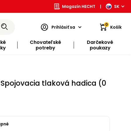
Magazín HECHT
|
SK
0
Prihlásiť sa
Košík
ské
Chovateľské
Darčekové
čky
potreby
poukazy
 Spojovacia tlaková hadica (0
upné