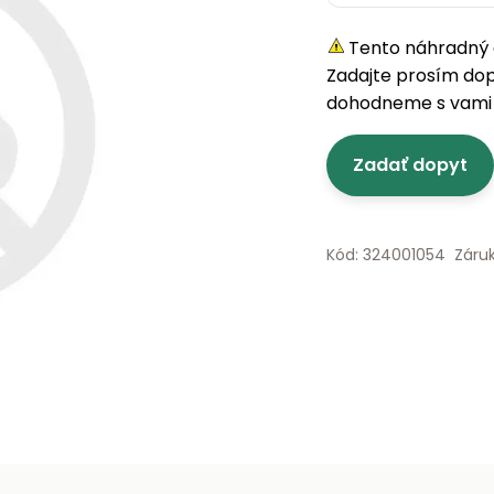
Tento náhradný d
Zadajte prosím do
dohodneme s vami 
Zadať dopyt
Kód: 324001054
Záru