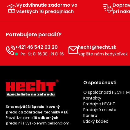
Vyzdvihnutie zadarmo vo
Dopra
všetkých 16 predajniach
pri nák
Potrebujete poradiť?
+421 46 542 03 20
hecht@hecht.sk
Po-Št 8-16:30 , Pi 8-16
Napíšte nám kedykoľvek
O spoločnosti
O spoločnosti HECHT 
Kontakty
Predajne HECHT
Sme
najväčší špecializovaný
Predajné miesta
predajca záhradnej techniky v EÚ
.
Kariéra
Prevádzkujeme
16 odborných
Etický kódex
predajní
s vyškoleným personálom.