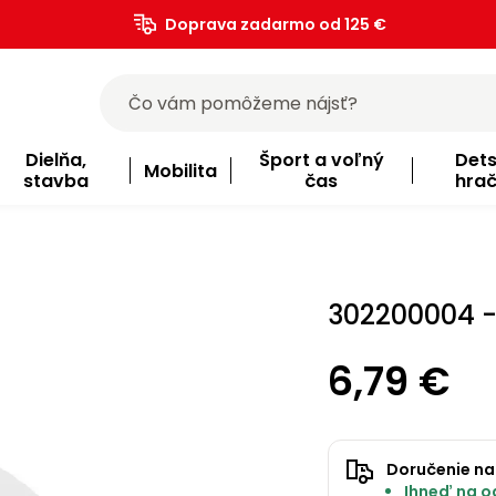
Doprava zadarmo od 125 €
)
Dielňa,
Šport a voľný
Det
Mobilita
stavba
čas
hra
302200004 -
6,79 €
Doručenie na
Ihneď na od