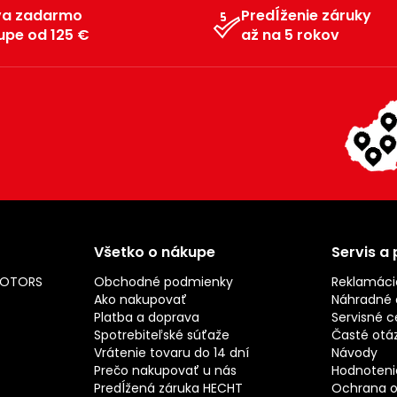
va zadarmo
Predĺženie záruky
upe od 125 €
až na 5 rokov
Všetko o nákupe
Servis a
MOTORS
Obchodné podmienky
Reklamáci
Ako nakupovať
Náhradné d
Platba a doprava
Servisné c
Spotrebiteľské súťaže
Časté otá
Vrátenie tovaru do 14 dní
Návody
Prečo nakupovať u nás
Hodnotenie
Predĺžená záruka HECHT
Ochrana o