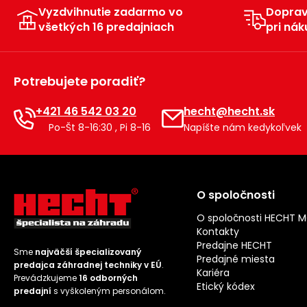
Vyzdvihnutie zadarmo vo
Dopra
všetkých 16 predajniach
pri nák
Potrebujete poradiť?
+421 46 542 03 20
hecht@hecht.sk
Po-Št 8-16:30 , Pi 8-16
Napíšte nám kedykoľvek
O spoločnosti
O spoločnosti HECHT 
Kontakty
Predajne HECHT
Sme
najväčší špecializovaný
Predajné miesta
predajca záhradnej techniky v EÚ
.
Kariéra
Prevádzkujeme
16 odborných
Etický kódex
predajní
s vyškoleným personálom.