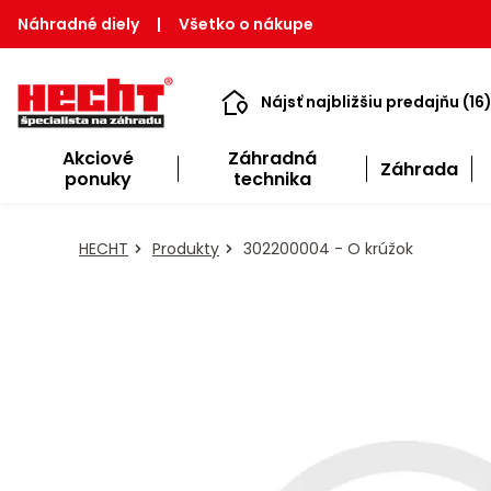
Náhradné diely
|
Všetko o nákupe
Nájsť najbližšiu predajňu (16
Akciové
Záhradná
Záhrada
ponuky
technika
HECHT
Produkty
302200004 - O krúžok