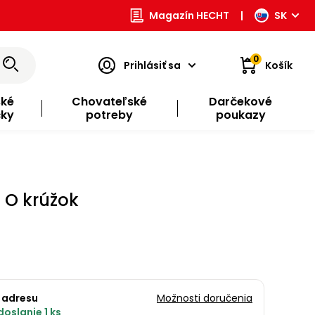
Magazín HECHT
|
SK
0
Prihlásiť sa
Košík
ské
Chovateľské
Darčekové
čky
potreby
poukazy
 O krúžok
 adresu
Možnosti doručenia
oslanie 1 ks