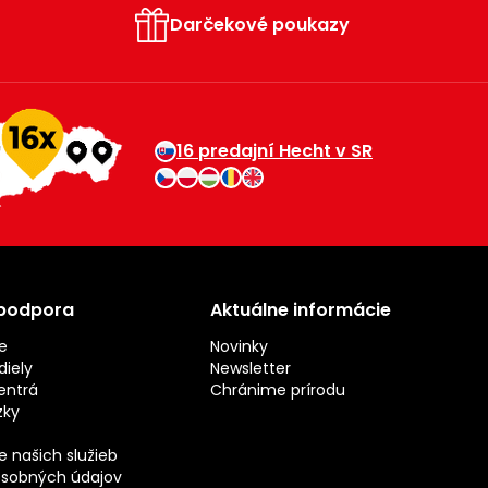
Darčekové poukazy
16 predajní Hecht v SR
 podpora
Aktuálne informácie
e
Novinky
iely
Newsletter
entrá
Chránime prírodu
zky
 našich služieb
sobných údajov