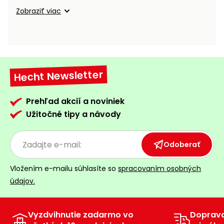
vozíky
Navijaky
Zobraziť viac
Čerpadlá
a
Príslušenstvo
vodárne
Vysokotlakové
Hecht Newsletter
Bagre
umývačky
Zametacie
Prehľad akcií a noviniek
stroje
Užitočné tipy a návody
Snežné
frézy
Odoberať
Odhŕňače
Vložením e-mailu súhlasíte so
spracovaním osobných
a lopaty
údajov.
na sneh
Postrekovače
a rosiče
Vyzdvihnutie zadarmo vo
Doprav