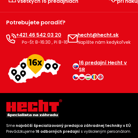
všetkých 16 predajniach
pri náku
Príslušenstvo
Potrebujete poradiť?
+421 46 542 03 20
hecht@hecht.sk
Po-Št 8-16:30 , Pi 8-16
Napíšte nám kedykoľvek
16 predajní Hecht v
SR
Sme
najväčší špecializovaný predajca záhradnej techniky v EÚ
.
Prevádzkujeme
16 odborných predajní
s vyškoleným personálom.