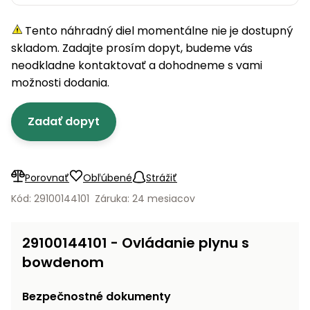
úložné
vozidlá
Ochrana
Štiepačky
stoly
obrubníky
Vidly
boxy
rastlín
Náhradné
dreva
Tento náhradný diel momentálne nie je dostupný
Príslušenstvo
Seniorské
nože
Vibračné
Tieniace
vozíky
skladom. Zadajte prosím dopyt, budeme vás
Záhradné
Drviče
dosky
textílie
koše
neodkladne kontaktovať a dohodneme s vami
vetiev
možnosti dodania.
Prilby
Odpudzovače
Transportéry
Krhly
a pasce
Špalíkovače
Zadať dopyt
Rezačky
Doplnky
Fukáre a
na
vysávače
betón
na lístie
Porovnať
Obľúbené
Strážiť
Meracie
Záhradné
Kód: 29100144101
Záruka: 24 mesiacov
prístroje
vozíky
Nabíjačky
29100144101 - Ovládanie plynu s
autobatérií
Fúriky
bowdenom
Vykurovanie
Rozmetadlá
Bezpečnostné dokumenty
a posypové