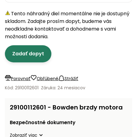
úložné
vozidlá
Ochrana
Štiepačky
stoly
obrubníky
Vidly
boxy
rastlín
Náhradné
dreva
Tento náhradný diel momentálne nie je dostupný
Príslušenstvo
Seniorské
nože
Vibračné
Tieniace
vozíky
skladom. Zadajte prosím dopyt, budeme vás
Záhradné
Drviče
dosky
textílie
koše
neodkladne kontaktovať a dohodneme s vami
vetiev
možnosti dodania.
Prilby
Odpudzovače
Transportéry
Krhly
a pasce
Špalíkovače
Zadať dopyt
Rezačky
Doplnky
Fukáre a
na
vysávače
betón
na lístie
Porovnať
Obľúbené
Strážiť
Meracie
Záhradné
Kód: 29100112601
Záruka: 24 mesiacov
prístroje
vozíky
Nabíjačky
29100112601 - Bowden brzdy motora
autobatérií
Fúriky
Bezpečnostné dokumenty
Vykurovanie
Rozmetadlá
a posypové
Zobraziť viac