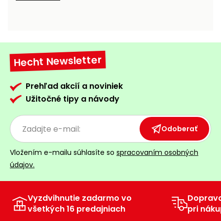
vozíky
Navijaky
Čerpadlá
a
Príslušenstvo
vodárne
Hecht Newsletter
Vysokotlakové
Bagre
umývačky
Prehľad akcií a noviniek
Zametacie
Užitočné tipy a návody
stroje
Snežné
Odoberať
frézy
Vložením e-mailu súhlasíte so
spracovaním osobných
Odhŕňače
údajov.
a lopaty
na sneh
Vyzdvihnutie zadarmo vo
Doprav
Postrekovače
všetkých 16 predajniach
pri náku
a rosiče