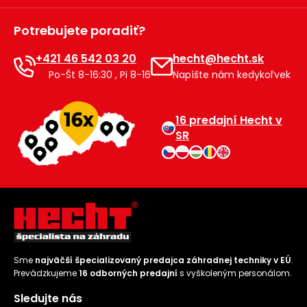
Príslušenstvo
Potrebujete poradiť?
+421 46 542 03 20
hecht@hecht.sk
Po-Št 8-16:30 , Pi 8-16
Napíšte nám kedykoľvek
16 predajní Hecht v
SR
Sme
najväčší špecializovaný predajca záhradnej techniky v EÚ
.
Prevádzkujeme
16 odborných predajní
s vyškoleným personálom.
Sledujte nás