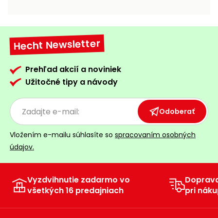
vozíky
Navijaky
Čerpadlá
a
Hecht Newsletter
Príslušenstvo
vodárne
Vysokotlakové
Prehľad akcií a noviniek
Bagre
umývačky
Užitočné tipy a návody
Zametacie
stroje
Odoberať
Snežné
Vložením e-mailu súhlasíte so
spracovaním osobných
frézy
údajov.
Odhŕňače
a lopaty
na sneh
Vyzdvihnutie zadarmo vo
Doprav
všetkých 16 predajniach
pri náku
Postrekovače
a rosiče