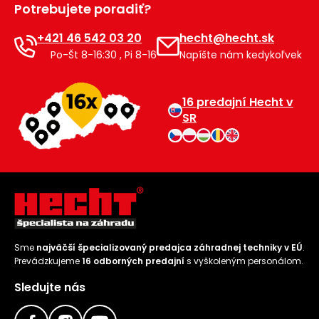
Potrebujete poradiť?
Príslušenstvo
+421 46 542 03 20
hecht@hecht.sk
Po-Št 8-16:30 , Pi 8-16
Napíšte nám kedykoľvek
16 predajní Hecht v
SR
Sme
najväčší špecializovaný predajca záhradnej techniky v EÚ
.
Prevádzkujeme
16 odborných predajní
s vyškoleným personálom.
Sledujte nás