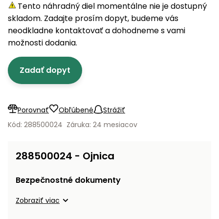
úložné
vozidlá
Ochrana
Štiepačky
Tento náhradný diel momentálne nie je dostupný
stoly
obrubníky
Vidly
boxy
rastlín
Náhradné
dreva
skladom. Zadajte prosím dopyt, budeme vás
Príslušenstvo
Seniorské
nože
Vibračné
Tieniace
neodkladne kontaktovať a dohodneme s vami
vozíky
Záhradné
Drviče
dosky
textílie
možnosti dodania.
koše
vetiev
Prilby
Odpudzovače
Transportéry
Zadať dopyt
Krhly
a pasce
Špalíkovače
Rezačky
Doplnky
Fukáre a
na
vysávače
Porovnať
Obľúbené
Strážiť
betón
na lístie
Kód: 288500024
Záruka: 24 mesiacov
Meracie
Záhradné
prístroje
vozíky
288500024 - Ojnica
Nabíjačky
autobatérií
Fúriky
Bezpečnostné dokumenty
Vykurovanie
Zobraziť viac
Rozmetadlá
a posypové