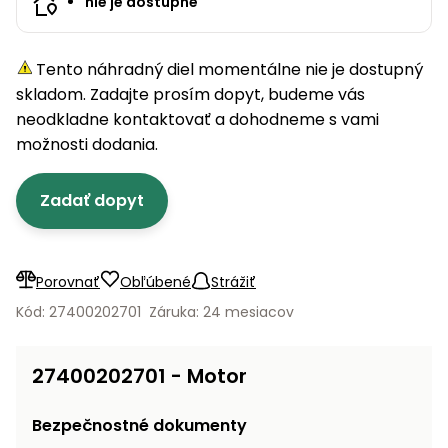
úložné
nie je dostupné
vozidlá
Ochrana
Štiepačky
stoly
obrubníky
Vidly
boxy
rastlín
Náhradné
dreva
Príslušenstvo
Seniorské
nože
Vibračné
Tieniace
vozíky
Tento náhradný diel momentálne nie je dostupný
Záhradné
Drviče
dosky
textílie
koše
skladom. Zadajte prosím dopyt, budeme vás
vetiev
neodkladne kontaktovať a dohodneme s vami
Prilby
Odpudzovače
Transportéry
možnosti dodania.
Krhly
a pasce
Špalíkovače
Rezačky
Doplnky
Zadať dopyt
Fukáre a
na
vysávače
betón
na lístie
Meracie
Porovnať
Obľúbené
Strážiť
Záhradné
prístroje
vozíky
Kód: 27400202701
Záruka: 24 mesiacov
Nabíjačky
autobatérií
Fúriky
27400202701 - Motor
Vykurovanie
Rozmetadlá
Bezpečnostné dokumenty
a posypové