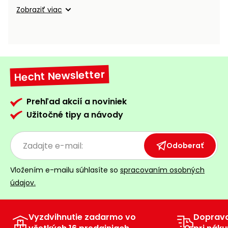
vozíky
Zobraziť viac
Navijaky
Čerpadlá
a
Príslušenstvo
vodárne
Vysokotlakové
Hecht Newsletter
Bagre
umývačky
Zametacie
Prehľad akcií a noviniek
stroje
Užitočné tipy a návody
Snežné
frézy
Odoberať
Odhŕňače
Vložením e-mailu súhlasíte so
spracovaním osobných
a lopaty
údajov.
na sneh
Postrekovače
a rosiče
Vyzdvihnutie zadarmo vo
Doprav