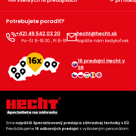
všetkých 16 predajniach
pri náku
Príslušenstvo
Potrebujete poradiť?
+421 46 542 03 20
hecht@hecht.sk
Po-Št 8-16:30 , Pi 8-16
Napíšte nám kedykoľvek
16 predajní Hecht v
SR
Sme
najväčší špecializovaný predajca záhradnej techniky v EÚ
.
Prevádzkujeme
16 odborných predajní
s vyškoleným personálom.