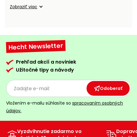
vozíky
Navijaky
Zobraziť viac
Čerpadlá
a
Príslušenstvo
vodárne
Vysokotlakové
Hecht Newsletter
Bagre
umývačky
Zametacie
Prehľad akcií a noviniek
stroje
Užitočné tipy a návody
Snežné
frézy
Odoberať
Odhŕňače
Vložením e-mailu súhlasíte so
spracovaním osobných
a lopaty
údajov.
na sneh
Postrekovače
a rosiče
Vyzdvihnutie zadarmo vo
Doprav