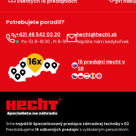
všetkých 16 predajniach
pri náku
Príslušenstvo
Potrebujete poradiť?
+421 46 542 03 20
hecht@hecht.sk
Po-Št 8-16:30 , Pi 8-16
Napíšte nám kedykoľvek
16 predajní Hecht v
SR
Sme
najväčší špecializovaný predajca záhradnej techniky v EÚ
.
Prevádzkujeme
16 odborných predajní
s vyškoleným personálom.