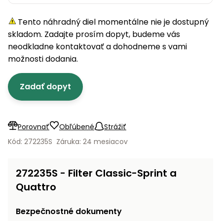
úložné
vozidlá
Ochrana
Štiepačky
stoly
obrubníky
Vidly
boxy
rastlín
Náhradné
dreva
Tento náhradný diel momentálne nie je dostupný
Príslušenstvo
Seniorské
nože
Vibračné
Tieniace
vozíky
skladom. Zadajte prosím dopyt, budeme vás
Záhradné
Drviče
dosky
textílie
koše
neodkladne kontaktovať a dohodneme s vami
vetiev
možnosti dodania.
Prilby
Odpudzovače
Transportéry
Krhly
a pasce
Špalíkovače
Zadať dopyt
Rezačky
Doplnky
Fukáre a
na
vysávače
betón
na lístie
Porovnať
Obľúbené
Strážiť
Meracie
Záhradné
Kód: 272235S
Záruka: 24 mesiacov
prístroje
vozíky
Nabíjačky
272235S - Filter Classic-Sprint a
autobatérií
Fúriky
Quattro
Vykurovanie
Rozmetadlá
Bezpečnostné dokumenty
a posypové