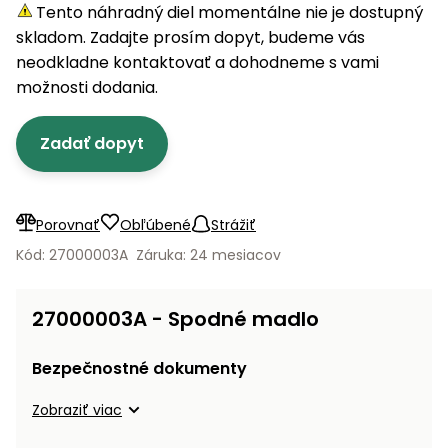
úložné
vozidlá
Ochrana
Štiepačky
Tento náhradný diel momentálne nie je dostupný
stoly
obrubníky
Vidly
boxy
rastlín
Náhradné
dreva
skladom. Zadajte prosím dopyt, budeme vás
Príslušenstvo
Seniorské
nože
Vibračné
Tieniace
neodkladne kontaktovať a dohodneme s vami
vozíky
Záhradné
Drviče
dosky
textílie
možnosti dodania.
koše
vetiev
Prilby
Odpudzovače
Transportéry
Zadať dopyt
Krhly
a pasce
Špalíkovače
Rezačky
Doplnky
Fukáre a
na
vysávače
Porovnať
Obľúbené
Strážiť
betón
na lístie
Kód: 27000003A
Záruka: 24 mesiacov
Meracie
Záhradné
prístroje
vozíky
27000003A - Spodné madlo
Nabíjačky
autobatérií
Fúriky
Bezpečnostné dokumenty
Vykurovanie
Zobraziť viac
Rozmetadlá
a posypové