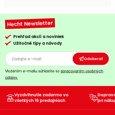
vozíky
Navijaky
Čerpadlá
a
Hecht Newsletter
Príslušenstvo
vodárne
Vysokotlakové
Prehľad akcií a noviniek
Bagre
umývačky
Užitočné tipy a návody
Zametacie
stroje
Odoberať
Snežné
Vložením e-mailu súhlasíte so
spracovaním osobných
frézy
údajov.
Odhŕňače
a lopaty
na sneh
Vyzdvihnutie zadarmo vo
Doprav
všetkých 16 predajniach
pri náku
Postrekovače
a rosiče