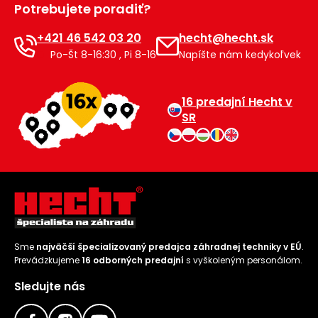
Potrebujete poradiť?
Príslušenstvo
+421 46 542 03 20
hecht@hecht.sk
Po-Št 8-16:30 , Pi 8-16
Napíšte nám kedykoľvek
16 predajní Hecht v
SR
Sme
najväčší špecializovaný predajca záhradnej techniky v EÚ
.
Prevádzkujeme
16 odborných predajní
s vyškoleným personálom.
Sledujte nás