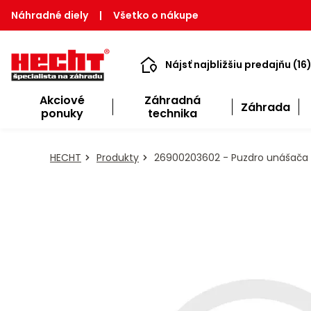
Náhradné diely
|
Všetko o nákupe
Nájsť najbližšiu predajňu (16
Akciové
Záhradná
Záhrada
ponuky
technika
HECHT
Produkty
26900203602 - Puzdro unášača