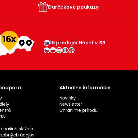
Darčekové poukazy
16 predajní Hecht v SR
 podpora
Aktuálne informácie
e
Novinky
iely
Newsletter
entrá
Chránime prírodu
zky
 našich služieb
sobných údajov