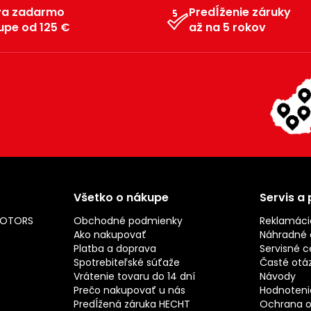
va zadarmo
Predĺženie záruky
upe od 125 €
až na 5 rokov
Všetko o nákupe
Servis a
MOTORS
Obchodné podmienky
Reklamáci
Ako nakupovať
Náhradné d
Platba a doprava
Servisné c
Spotrebiteľské súťaže
Časté otá
Vrátenie tovaru do 14 dní
Návody
Prečo nakupovať u nás
Hodnotenie
Predĺžená záruka HECHT
Ochrana o