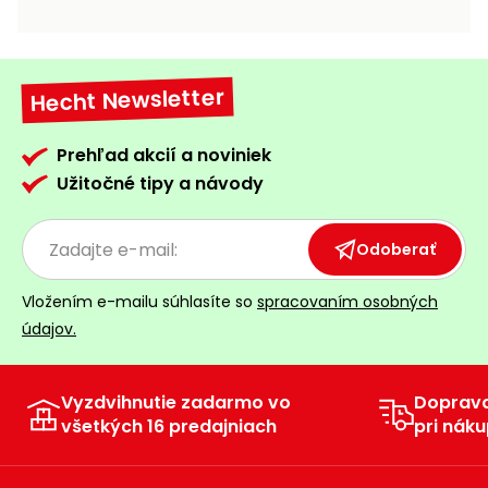
vozíky
Navijaky
Čerpadlá
a
Hecht Newsletter
Príslušenstvo
vodárne
Vysokotlakové
Prehľad akcií a noviniek
Bagre
umývačky
Užitočné tipy a návody
Zametacie
stroje
Odoberať
Snežné
Vložením e-mailu súhlasíte so
spracovaním osobných
frézy
údajov.
Odhŕňače
a lopaty
na sneh
Vyzdvihnutie zadarmo vo
Doprav
všetkých 16 predajniach
pri náku
Postrekovače
a rosiče