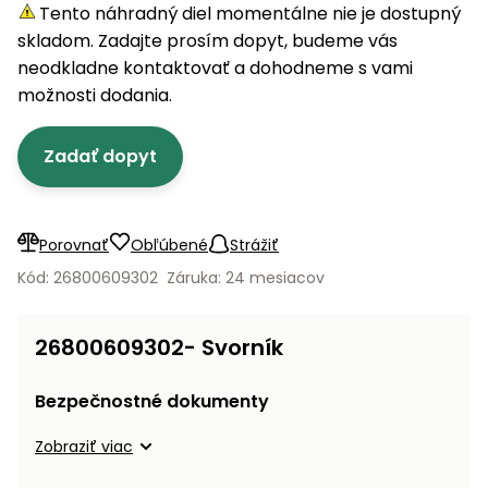
úložné
vozidlá
Ochrana
Štiepačky
Tento náhradný diel momentálne nie je dostupný
stoly
obrubníky
Vidly
boxy
rastlín
Náhradné
dreva
skladom. Zadajte prosím dopyt, budeme vás
Príslušenstvo
Seniorské
nože
Vibračné
Tieniace
neodkladne kontaktovať a dohodneme s vami
vozíky
Záhradné
Drviče
dosky
textílie
možnosti dodania.
koše
vetiev
Prilby
Odpudzovače
Transportéry
Zadať dopyt
Krhly
a pasce
Špalíkovače
Rezačky
Doplnky
Fukáre a
na
vysávače
Porovnať
Obľúbené
Strážiť
betón
na lístie
Kód: 26800609302
Záruka: 24 mesiacov
Meracie
Záhradné
prístroje
vozíky
26800609302- Svorník
Nabíjačky
autobatérií
Fúriky
Bezpečnostné dokumenty
Vykurovanie
Zobraziť viac
Rozmetadlá
a posypové