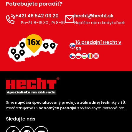
Potrebujete poradiť?
Príslušenstvo
+421 46 542 03 20
hecht@hecht.sk
Po-Št 8-16:30 , Pi 8-16
Napíšte nám kedykoľvek
16 predajní Hecht v
SR
Sme
najväčší špecializovaný predajca záhradnej techniky v EÚ
.
Prevádzkujeme
16 odborných predajní
s vyškoleným personálom.
Sledujte nás