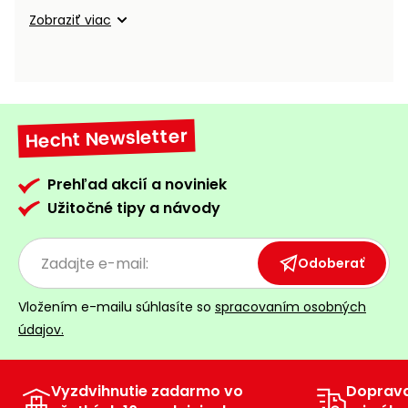
vozíky
Navijaky
Zobraziť viac
Čerpadlá
a
Príslušenstvo
vodárne
Vysokotlakové
Hecht Newsletter
Bagre
umývačky
Zametacie
Prehľad akcií a noviniek
stroje
Užitočné tipy a návody
Snežné
frézy
Odoberať
Odhŕňače
Vložením e-mailu súhlasíte so
spracovaním osobných
a lopaty
údajov.
na sneh
Postrekovače
a rosiče
Vyzdvihnutie zadarmo vo
Doprav