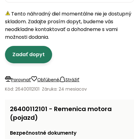
úložné
vozidlá
Ochrana
Štiepačky
stoly
obrubníky
Vidly
boxy
rastlín
Náhradné
dreva
Tento náhradný diel momentálne nie je dostupný
Príslušenstvo
Seniorské
nože
Vibračné
Tieniace
vozíky
skladom. Zadajte prosím dopyt, budeme vás
Záhradné
Drviče
dosky
textílie
koše
neodkladne kontaktovať a dohodneme s vami
vetiev
možnosti dodania.
Prilby
Odpudzovače
Transportéry
Krhly
a pasce
Špalíkovače
Zadať dopyt
Rezačky
Doplnky
Fukáre a
na
vysávače
betón
na lístie
Porovnať
Obľúbené
Strážiť
Meracie
Záhradné
Kód: 26400112101
Záruka: 24 mesiacov
prístroje
vozíky
Nabíjačky
26400112101 - Remenica motora
autobatérií
Fúriky
(pojazd)
Vykurovanie
Rozmetadlá
Bezpečnostné dokumenty
a posypové