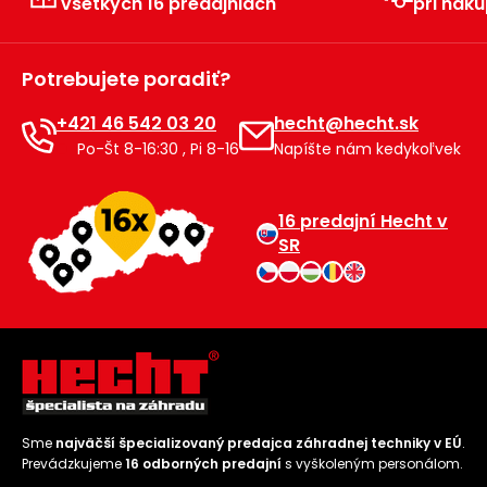
všetkých 16 predajniach
pri náku
Príslušenstvo
Potrebujete poradiť?
+421 46 542 03 20
hecht@hecht.sk
Po-Št 8-16:30 , Pi 8-16
Napíšte nám kedykoľvek
16 predajní Hecht v
SR
Sme
najväčší špecializovaný predajca záhradnej techniky v EÚ
.
Prevádzkujeme
16 odborných predajní
s vyškoleným personálom.