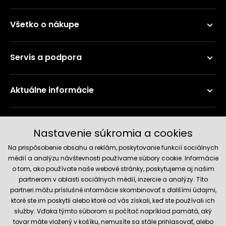
Všetko o nákupe
Servis a podpora
Aktuálne informácie
Doručenie a platobné metódy
Nastavenie súkromia a cookies
Na prispôsobenie obsahu a reklám, poskytovanie funkcií sociálnych
médií a analýzu návštevnosti používame súbory cookie. Informácie
o tom, ako používate naše webové stránky, poskytujeme aj našim
partnerom v oblasti sociálnych médií, inzercie a analýzy. Títo
partneri môžu príslušné informácie skombinovať s ďalšími údajmi,
ktoré ste im poskytli alebo ktoré od vás získali, keď ste používali ich
služby. Vďaka týmto súborom si počítač napríklad pamätá, aký
Spoľahlivý obchod
tovar máte vložený v košíku, nemusíte sa stále prihlasovať, alebo