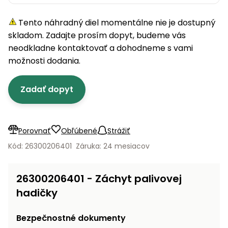
úložné
vozidlá
Ochrana
Štiepačky
stoly
obrubníky
Vidly
boxy
rastlín
Náhradné
dreva
Tento náhradný diel momentálne nie je dostupný
Príslušenstvo
Seniorské
nože
Vibračné
Tieniace
vozíky
skladom. Zadajte prosím dopyt, budeme vás
Záhradné
Drviče
dosky
textílie
koše
neodkladne kontaktovať a dohodneme s vami
vetiev
možnosti dodania.
Prilby
Odpudzovače
Transportéry
Krhly
a pasce
Špalíkovače
Zadať dopyt
Rezačky
Doplnky
Fukáre a
na
vysávače
betón
na lístie
Porovnať
Obľúbené
Strážiť
Meracie
Záhradné
Kód: 26300206401
Záruka: 24 mesiacov
prístroje
vozíky
Nabíjačky
26300206401 - Záchyt palivovej
autobatérií
Fúriky
hadičky
Vykurovanie
Rozmetadlá
Bezpečnostné dokumenty
a posypové