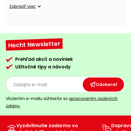
vozíky
Navijaky
Zobraziť viac
Čerpadlá
a
Príslušenstvo
vodárne
Vysokotlakové
Hecht Newsletter
Bagre
umývačky
Zametacie
Prehľad akcií a noviniek
stroje
Užitočné tipy a návody
Snežné
frézy
Odoberať
Odhŕňače
Vložením e-mailu súhlasíte so
spracovaním osobných
a lopaty
údajov.
na sneh
Postrekovače
a rosiče
Vyzdvihnutie zadarmo vo
Doprav