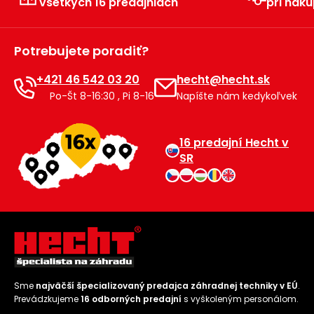
všetkých 16 predajniach
pri náku
Príslušenstvo
Potrebujete poradiť?
+421 46 542 03 20
hecht@hecht.sk
Po-Št 8-16:30 , Pi 8-16
Napíšte nám kedykoľvek
16 predajní Hecht v
SR
Sme
najväčší špecializovaný predajca záhradnej techniky v EÚ
.
Prevádzkujeme
16 odborných predajní
s vyškoleným personálom.