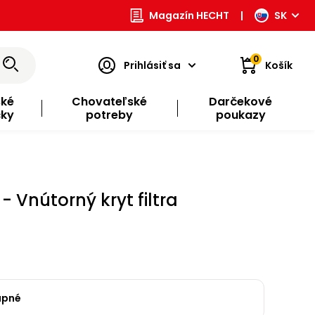
Magazín HECHT
|
SK
0
Prihlásiť sa
Košík
ské
Chovateľské
Darčekové
čky
potreby
poukazy
- Vnútorný kryt filtra
upné