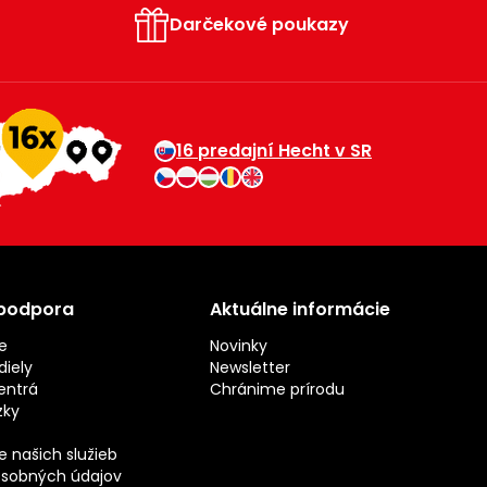
Darčekové poukazy
16 predajní Hecht v SR
 podpora
Aktuálne informácie
e
Novinky
iely
Newsletter
entrá
Chránime prírodu
zky
 našich služieb
sobných údajov