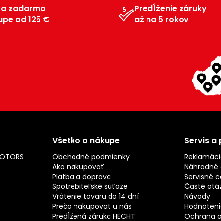
va zadarmo
Predĺženie záruky
upe od 125 €
až na 5 rokov
Všetko o nákupe
Servis a
MOTORS
Obchodné podmienky
Reklamáci
Ako nakupovať
Náhradné d
Platba a doprava
Servisné c
Spotrebiteľské súťaže
Časté otá
Vrátenie tovaru do 14 dní
Návody
Prečo nakupovať u nás
Hodnotenie
Predĺžená záruka HECHT
Ochrana o