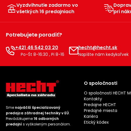
Vyzdvihnutie zadarmo vo
Dopra
všetkých 16 predajniach
pri nák
Potrebujete poradiť?
+421 46 542 03 20
hecht@hecht.sk
Po-Št 8-16:30 , Pi 8-16
Napíšte nám kedykoľvek
O spoločnosti
O spoločnosti HECHT 
Kontakty
Predajne HECHT
Sme
najväčší špecializovaný
Predajné miesta
predajca záhradnej techniky v EÚ
.
Kariéra
Prevádzkujeme
16 odborných
Etický kódex
predajní
s vyškoleným personálom.