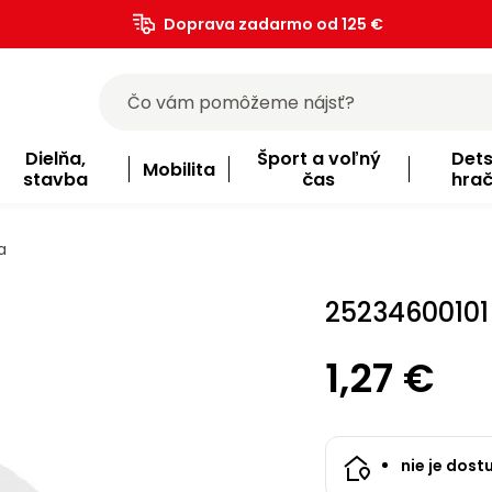
Doprava zadarmo od 125 €
)
Dielňa,
Šport a voľný
Det
Mobilita
stavba
čas
hra
a
25234600101 
1,27 €
nie je dost