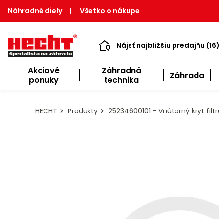
Náhradné diely
|
Všetko o nákupe
Nájsť najbližšiu predajňu (16
Akciové
Záhradná
Záhrada
ponuky
technika
HECHT
Produkty
25234600101 - Vnútorný kryt filtr